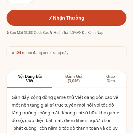
⚡ Nhận Thưởng
🔒 Bảo Mật SSL
🎰 Odds Cao
🔄 Hoàn Trả 1.5%
💳 Đa Kênh Nạp
🔥
124
người đang xem trang này
Nội Dung Bài
Đánh Giá
Giao
Viết
(3,046)
Dịch
Gần đây, cộng đồng game thủ Việt đang xôn xao về
một nền tảng giải trí trực tuyến mới nổi với tốc độ
tăng trưởng chóng mặt. Không chỉ sở hữu kho game
đồ sộ, giao diện bắt mắt, điểm khiến người chơi
"phát cuồng" còn nằm ở tốc độ thanh toán và độ uy