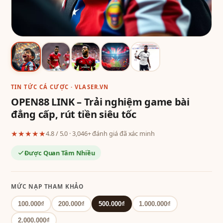
TIN TỨC CÁ CƯỢC · VLASER.VN
OPEN88 LINK – Trải nghiệm game bài
đẳng cấp, rút tiền siêu tốc
★★★★★
4.8 / 5.0 · 3,046+ đánh giá đã xác minh
Được Quan Tâm Nhiều
MỨC NẠP THAM KHẢO
100.000₫
200.000₫
500.000₫
1.000.000₫
2.000.000₫