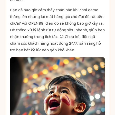
Bạn đã bao giờ cảm thấy chán nản khi chơi game
thắng lớn nhưng lại mất hàng giờ chờ đợi để rút tiền
chưa? Với OPEN88, điều đó sẽ không bao giờ xảy ra.
Hệ thống xử lý lệnh rút tự động siêu nhanh, giúp bạn
nhận thưởng trong tích tắc. 😉 Chưa kể, đội ngũ
chăm sóc khách hàng hoạt động 24/7, sẵn sàng hỗ
trợ bạn bất kỳ lúc nào gặp khó khăn.