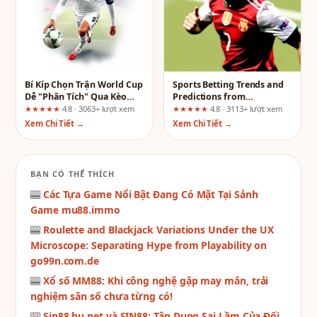
Bí Kíp Chọn Trận World Cup
Sports Betting Trends and
Dễ "Phân Tích" Qua Kèo
Predictions from
Nhà Cái
ok88.name: A Risk-
★★★★★
4.8 · 3063+ lượt xem
★★★★★
4.8 · 3113+ lượt xem
Management Perspective
Xem Chi Tiết →
Xem Chi Tiết →
BẠN CÓ THỂ THÍCH
🎰
Các Tựa Game Nổi Bật Đang Có Mặt Tại Sảnh
Game mu88.immo
🎰
Roulette and Blackjack Variations Under the UX
Microscope: Separating Hype from Playability on
go99n.com.de
🎰
Xổ số MM88: Khi công nghệ gặp may mắn, trải
nghiệm săn số chưa từng có!
🎰
Sin88.hu.net và SIN88: Tận Dụng Sai Lầm Của Đối