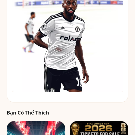
Bạn Có Thể Thích