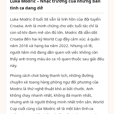
Luka Modric – Nhạc trưởng của những bản
tình ca dang dở
Luka Modric ở tuổi 38 vẫn là linh hồn của đội tuyển
Croatia. Anh là minh chứng cho việc tuổi tác chỉ là
con số khi đam mê còn đủ lớn. Modric đã dẫn dắt
Croatia đến hai kỳ World Cup đầy cảm xúc: á quân
năm 2018 và hạng ba năm 2022. Nhưng có lẽ,
người hâm mộ đang dần quen với việc không còn
thấy anh trong màu áo ca rô quen thuộc sau giải đấu
này.
Phong cách chơi bóng thanh lịch, những đường
chuyền xé toang hàng phòng ngự đối phương của
Modric là thứ nghệ thuật khó ai bắt chước. Anh
không chạy nhanh nhất, không đá mạnh nhất,
nhưng anh là người thông minh nhất trên sân. World
Cup cuối cùng của Modric sẽ là một bản tình ca