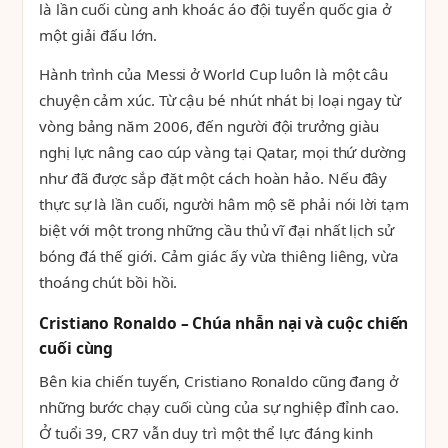
là lần cuối cùng anh khoác áo đội tuyển quốc gia ở
một giải đấu lớn.
Hành trình của Messi ở World Cup luôn là một câu
chuyện cảm xúc. Từ cậu bé nhút nhát bị loại ngay từ
vòng bảng năm 2006, đến người đội trưởng giàu
nghị lực nâng cao cúp vàng tại Qatar, mọi thứ dường
như đã được sắp đặt một cách hoàn hảo. Nếu đây
thực sự là lần cuối, người hâm mộ sẽ phải nói lời tạm
biệt với một trong những cầu thủ vĩ đại nhất lịch sử
bóng đá thế giới. Cảm giác ấy vừa thiêng liêng, vừa
thoáng chút bồi hồi.
Cristiano Ronaldo – Chúa nhẫn nại và cuộc chiến
cuối cùng
Bên kia chiến tuyến, Cristiano Ronaldo cũng đang ở
những bước chạy cuối cùng của sự nghiệp đỉnh cao.
Ở tuổi 39, CR7 vẫn duy trì một thể lực đáng kinh