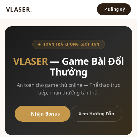
VLASER
.
Đăng Ký
🔥 HOÀN TRẢ KHÔNG GIỚI HẠN
VLASER
— Game Bài Đổi
Thưởng
An toàn cho game thủ online — Thể thao trực
tiếp, nhận thưởng tân thủ.
→ Nhận Bonus
Xem Hướng Dẫn