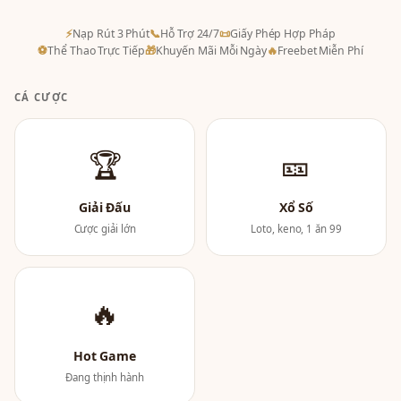
⚡
Nạp Rút 3 Phút
📞
Hỗ Trợ 24/7
📜
Giấy Phép Hợp Pháp
⚽
Thể Thao Trực Tiếp
🎁
Khuyến Mãi Mỗi Ngày
🔥
Freebet Miễn Phí
CÁ CƯỢC
🏆
🎫
Giải Đấu
Xổ Số
Cược giải lớn
Loto, keno, 1 ăn 99
🔥
Hot Game
Đang thịnh hành