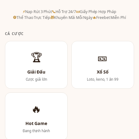
⚡
Nạp Rút 3 Phút
📞
Hỗ Trợ 24/7
📜
Giấy Phép Hợp Pháp
⚽
Thể Thao Trực Tiếp
🎁
Khuyến Mãi Mỗi Ngày
🔥
Freebet Miễn Phí
CÁ CƯỢC
🏆
🎫
Giải Đấu
Xổ Số
Cược giải lớn
Loto, keno, 1 ăn 99
🔥
Hot Game
Đang thịnh hành