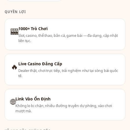
QUYỀN LỢI
1000+ Trò Chơi
🎰
Slot, casino, thể thao, bắn cá, game bài — đa dạng, cập nhật
liên tục.
Live Casino Đẳng Cấp
🔥
Dealer thật, chơi trực tiếp, trải nghiệm như tại sòng bài quốc
tế.
Link Vào Ổn Định
🌐
Không lo bị chặn, nhiều đường truyền dự phòng, vào chơi
mượt mà.