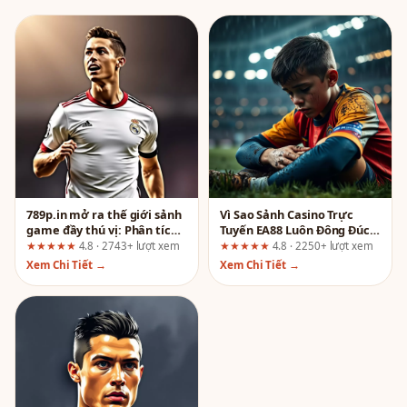
789p.in mở ra thế giới sảnh
Vì Sao Sảnh Casino Trực
game đầy thú vị: Phân tích
Tuyến EA88 Luôn Đông Đúc
luật chơi, xác suất và mức
Người Chơi? Giải Đáp Trực
★★★★★
4.8 · 2743+ lượt xem
★★★★★
4.8 · 2250+ lượt xem
biến động trước khi đặt
Diện Theo Ba Giai Đoạn
Xem Chi Tiết →
Xem Chi Tiết →
cược