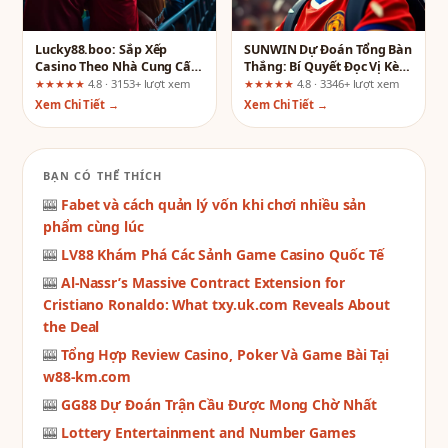
Lucky88.boo: Sắp Xếp
SUNWIN Dự Đoán Tổng Bàn
Casino Theo Nhà Cung Cấp
Thắng: Bí Quyết Đọc Vị Kèo
Hay Phong Cách Chơi?
Tài Xỉu Chuẩn Xác
★★★★★
4.8 · 3153+ lượt xem
★★★★★
4.8 · 3346+ lượt xem
Hướng Dẫn Chọn Đúng Cho
Xem Chi Tiết →
Xem Chi Tiết →
Từng Tình Huống
BẠN CÓ THỂ THÍCH
🎰
Fabet và cách quản lý vốn khi chơi nhiều sản
phẩm cùng lúc
🎰
LV88 Khám Phá Các Sảnh Game Casino Quốc Tế
🎰
Al-Nassr’s Massive Contract Extension for
Cristiano Ronaldo: What txy.uk.com Reveals About
the Deal
🎰
Tổng Hợp Review Casino, Poker Và Game Bài Tại
w88-km.com
🎰
GG88 Dự Đoán Trận Cầu Được Mong Chờ Nhất
🎰
Lottery Entertainment and Number Games