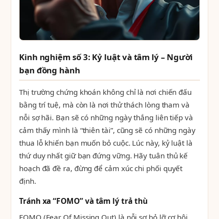
Kinh nghiệm số 3: Kỷ luật và tâm lý – Người
bạn đồng hành
Thị trường chứng khoán không chỉ là nơi chiến đấu
bằng trí tuệ, mà còn là nơi thử thách lòng tham và
nỗi sợ hãi. Bạn sẽ có những ngày thắng liên tiếp và
cảm thấy mình là “thiên tài”, cũng sẽ có những ngày
thua lỗ khiến bạn muốn bỏ cuộc. Lúc này, kỷ luật là
thứ duy nhất giữ bạn đứng vững. Hãy tuân thủ kế
hoạch đã đề ra, đừng để cảm xúc chi phối quyết
định.
Tránh xa “FOMO” và tâm lý trả thù
FOMO (Fear Of Missing Out) là nỗi sợ bỏ lỡ cơ hội.