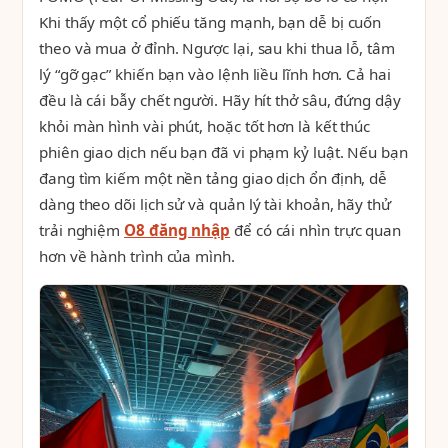
Khi thấy một cổ phiếu tăng mạnh, bạn dễ bị cuốn
theo và mua ở đỉnh. Ngược lại, sau khi thua lỗ, tâm
lý “gỡ gạc” khiến bạn vào lệnh liều lĩnh hơn. Cả hai
đều là cái bẫy chết người. Hãy hít thở sâu, đứng dậy
khỏi màn hình vài phút, hoặc tốt hơn là kết thúc
phiên giao dịch nếu bạn đã vi phạm kỷ luật. Nếu bạn
đang tìm kiếm một nền tảng giao dịch ổn định, dễ
dàng theo dõi lịch sử và quản lý tài khoản, hãy thử
trải nghiệm
O8 đăng nhập
để có cái nhìn trực quan
hơn về hành trình của mình.