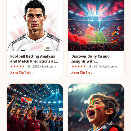
Football Betting Analysis
Discover Daily Casino
and Match Predictions at
Insights with
JW88: A User Journey Risk
789betmoi.com: An
★★★★★
4.8 · 2585+ lượt xem
★★★★★
4.8 · 2613+ lượt xem
Assessment
Independent Review
Xem Chi Tiết →
Xem Chi Tiết →