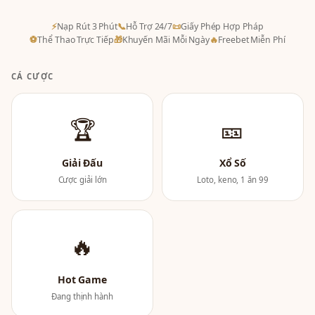
⚡
Nạp Rút 3 Phút
📞
Hỗ Trợ 24/7
📜
Giấy Phép Hợp Pháp
⚽
Thể Thao Trực Tiếp
🎁
Khuyến Mãi Mỗi Ngày
🔥
Freebet Miễn Phí
CÁ CƯỢC
🏆
🎫
Giải Đấu
Xổ Số
Cược giải lớn
Loto, keno, 1 ăn 99
🔥
Hot Game
Đang thịnh hành