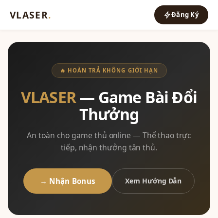
VLASER
.
Đăng Ký
🔥 HOÀN TRẢ KHÔNG GIỚI HẠN
VLASER
— Game Bài Đổi
Thưởng
An toàn cho game thủ online — Thể thao trực
tiếp, nhận thưởng tân thủ.
→ Nhận Bonus
Xem Hướng Dẫn