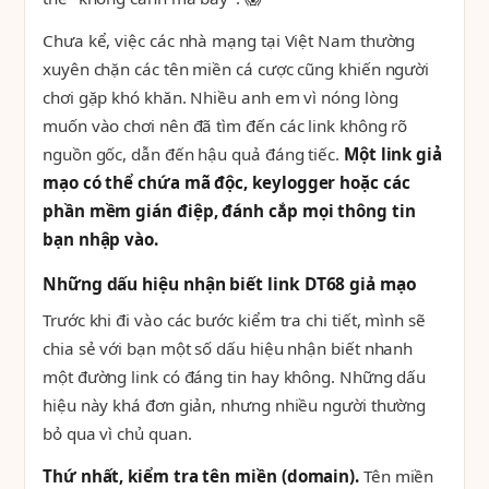
Chưa kể, việc các nhà mạng tại Việt Nam thường
xuyên chặn các tên miền cá cược cũng khiến người
chơi gặp khó khăn. Nhiều anh em vì nóng lòng
muốn vào chơi nên đã tìm đến các link không rõ
nguồn gốc, dẫn đến hậu quả đáng tiếc.
Một link giả
mạo có thể chứa mã độc, keylogger hoặc các
phần mềm gián điệp, đánh cắp mọi thông tin
bạn nhập vào.
Những dấu hiệu nhận biết link DT68 giả mạo
Trước khi đi vào các bước kiểm tra chi tiết, mình sẽ
chia sẻ với bạn một số dấu hiệu nhận biết nhanh
một đường link có đáng tin hay không. Những dấu
hiệu này khá đơn giản, nhưng nhiều người thường
bỏ qua vì chủ quan.
Thứ nhất, kiểm tra tên miền (domain).
Tên miền