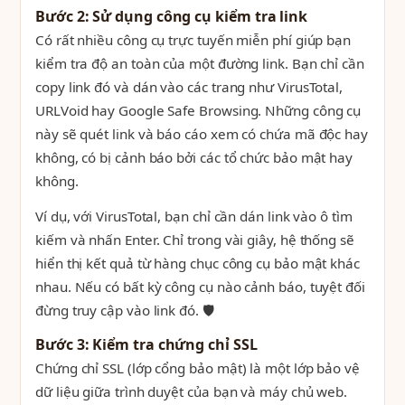
Bước 2: Sử dụng công cụ kiểm tra link
Có rất nhiều công cụ trực tuyến miễn phí giúp bạn
kiểm tra độ an toàn của một đường link. Bạn chỉ cần
copy link đó và dán vào các trang như VirusTotal,
URLVoid hay Google Safe Browsing. Những công cụ
này sẽ quét link và báo cáo xem có chứa mã độc hay
không, có bị cảnh báo bởi các tổ chức bảo mật hay
không.
Ví dụ, với VirusTotal, bạn chỉ cần dán link vào ô tìm
kiếm và nhấn Enter. Chỉ trong vài giây, hệ thống sẽ
hiển thị kết quả từ hàng chục công cụ bảo mật khác
nhau. Nếu có bất kỳ công cụ nào cảnh báo, tuyệt đối
đừng truy cập vào link đó. 🛡️
Bước 3: Kiểm tra chứng chỉ SSL
Chứng chỉ SSL (lớp cổng bảo mật) là một lớp bảo vệ
dữ liệu giữa trình duyệt của bạn và máy chủ web.