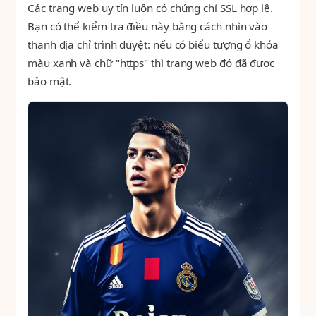
Các trang web uy tín luôn có chứng chỉ SSL hợp lệ.
Bạn có thể kiểm tra điều này bằng cách nhìn vào
thanh địa chỉ trình duyệt: nếu có biểu tượng ổ khóa
màu xanh và chữ "https" thì trang web đó đã được
bảo mật.