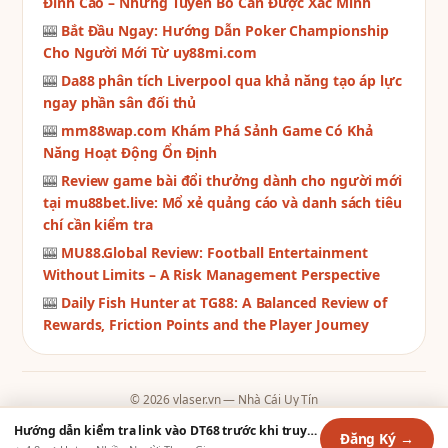
Đỉnh Cao – Những Tuyên Bố Cần Được Xác Minh
🎰
Bắt Đầu Ngay: Hướng Dẫn Poker Championship
Cho Người Mới Từ uy88mi.com
🎰
Da88 phân tích Liverpool qua khả năng tạo áp lực
ngay phần sân đối thủ
🎰
mm88wap.com Khám Phá Sảnh Game Có Khả
Năng Hoạt Động Ổn Định
🎰
Review game bài đổi thưởng dành cho người mới
tại mu88bet.live: Mổ xẻ quảng cáo và danh sách tiêu
chí cần kiểm tra
🎰
MU88.Global Review: Football Entertainment
Without Limits – A Risk Management Perspective
🎰
Daily Fish Hunter at TG88: A Balanced Review of
Rewards, Friction Points and the Player Journey
© 2026 vlaser.vn — Nhà Cái Uy Tín
Contact
·
Chính Sách Giao Dịch
·
Chính Sách Hoàn Trả
·
Chính Sách Bảo
Hướng dẫn kiểm tra link vào DT68 trước khi truy cập nhà cái
Đăng Ký →
Mật
·
Điều Khoản Dịch Vụ
·
Tra Cứu Vé
·
Tất Cả Game
·
Sitemap