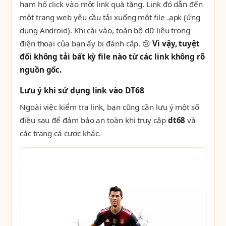
ham hố click vào một link quà tặng. Link đó dẫn đến
một trang web yêu cầu tải xuống một file .apk (ứng
dụng Android). Khi cài vào, toàn bộ dữ liệu trong
điện thoại của bạn ấy bị đánh cắp. 😢
Vì vậy, tuyệt
đối không tải bất kỳ file nào từ các link không rõ
nguồn gốc.
Lưu ý khi sử dụng link vào DT68
Ngoài việc kiểm tra link, bạn cũng cần lưu ý một số
điều sau để đảm bảo an toàn khi truy cập
dt68
và
các trang cá cược khác.