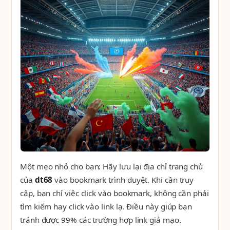
Một mẹo nhỏ cho bạn: Hãy lưu lại địa chỉ trang chủ
của
dt68
vào bookmark trình duyệt. Khi cần truy
cập, bạn chỉ việc click vào bookmark, không cần phải
tìm kiếm hay click vào link lạ. Điều này giúp bạn
tránh được 99% các trường hợp link giả mạo.