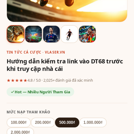
TIN TỨC CÁ CƯỢC · VLASER.VN
Hướng dẫn kiểm tra link vào DT68 trước
khi truy cập nhà cái
★★★★★
4.8 / 5.0 · 2,025+ đánh giá đã xác minh
Hot — Nhiều Người Tham Gia
MỨC NẠP THAM KHẢO
100.000₫
200.000₫
500.000₫
1.000.000₫
2.000.000₫