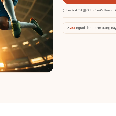
🔒 Bảo Mật SSL
🎰 Odds Cao
🔄 Hoàn Tr
🔥
261
người đang xem trang nà