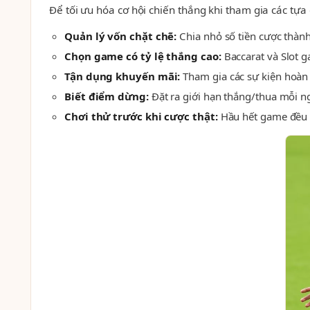
Để tối ưu hóa cơ hội chiến thắng khi tham gia các t
Quản lý vốn chặt chẽ:
Chia nhỏ số tiền cược thành 
Chọn game có tỷ lệ thắng cao:
Baccarat và Slot g
Tận dụng khuyến mãi:
Tham gia các sự kiện hoàn 
Biết điểm dừng:
Đặt ra giới hạn thắng/thua mỗi ng
Chơi thử trước khi cược thật:
Hầu hết game đều c