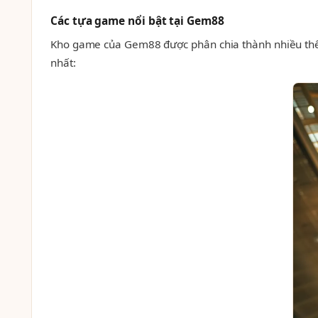
Các tựa game nổi bật tại Gem88
Kho game của Gem88 được phân chia thành nhiều thể l
nhất: