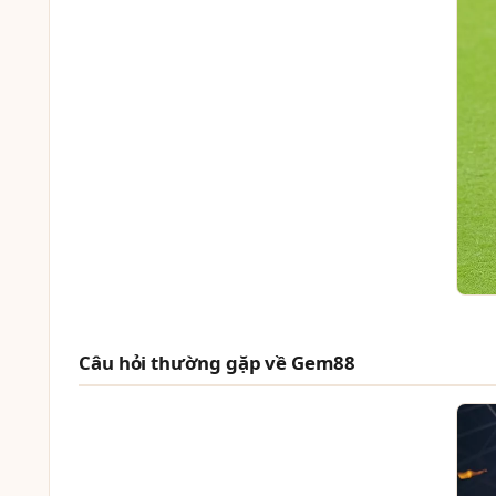
Câu hỏi thường gặp về Gem88