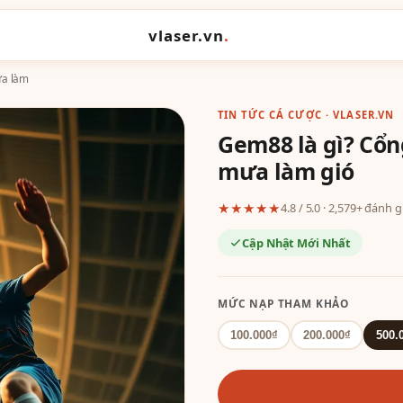
vlaser.vn
.
ưa làm
TIN TỨC CÁ CƯỢC · VLASER.VN
Gem88 là gì? Cổ
mưa làm gió
★★★★★
4.8 / 5.0 · 2,579+ đánh 
Cập Nhật Mới Nhất
MỨC NẠP THAM KHẢO
100.000₫
200.000₫
500.