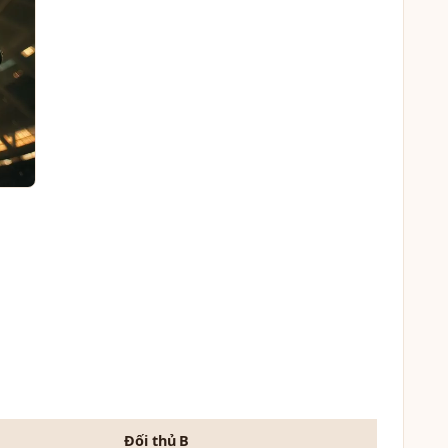
Đối thủ B