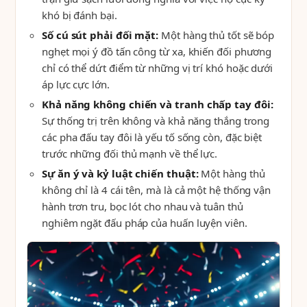
khó bị đánh bại.
Số cú sút phải đối mặt:
Một hàng thủ tốt sẽ bóp
nghẹt mọi ý đồ tấn công từ xa, khiến đối phương
chỉ có thể dứt điểm từ những vị trí khó hoặc dưới
áp lực cực lớn.
Khả năng không chiến và tranh chấp tay đôi:
Sự thống trị trên không và khả năng thắng trong
các pha đấu tay đôi là yếu tố sống còn, đặc biệt
trước những đối thủ mạnh về thể lực.
Sự ăn ý và kỷ luật chiến thuật:
Một hàng thủ
không chỉ là 4 cái tên, mà là cả một hệ thống vận
hành trơn tru, bọc lót cho nhau và tuân thủ
nghiêm ngặt đấu pháp của huấn luyện viên.