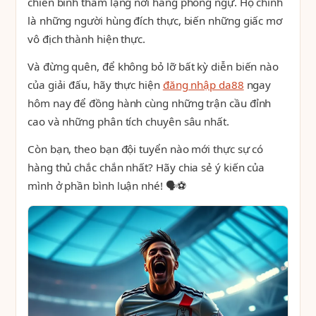
chiến binh thầm lặng nơi hàng phòng ngự. Họ chính
là những người hùng đích thực, biến những giấc mơ
vô địch thành hiện thực.
Và đừng quên, để không bỏ lỡ bất kỳ diễn biến nào
của giải đấu, hãy thực hiện
đăng nhập da88
ngay
hôm nay để đồng hành cùng những trận cầu đỉnh
cao và những phân tích chuyên sâu nhất.
Còn bạn, theo bạn đội tuyển nào mới thực sự có
hàng thủ chắc chắn nhất? Hãy chia sẻ ý kiến của
mình ở phần bình luận nhé! 🗣️⚽