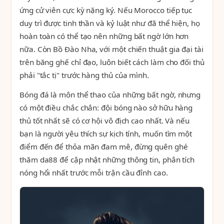
ứng cử viên cực kỳ nặng ký. Nếu Morocco tiếp tục
duy trì được tinh thần và kỷ luật như đã thể hiện, họ
hoàn toàn có thể tạo nên những bất ngờ lớn hơn
nữa. Còn Bồ Đào Nha, với một chiến thuật gia đại tài
trên băng ghế chỉ đạo, luôn biết cách làm cho đối thủ
phải "tắc tị" trước hàng thủ của mình.
Bóng đá là môn thể thao của những bất ngờ, nhưng
có một điều chắc chắn: đội bóng nào sở hữu hàng
thủ tốt nhất sẽ có cơ hội vô địch cao nhất. Và nếu
bạn là người yêu thích sự kịch tính, muốn tìm một
điểm đến để thỏa mãn đam mê, đừng quên ghé
thăm da88 để cập nhật những thông tin, phân tích
nóng hổi nhất trước mỗi trận cầu đỉnh cao.