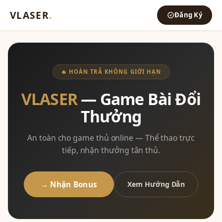
VLASER
.
Đăng Ký
🔥 HOÀN TRẢ KHÔNG GIỚI HẠN
VLASER
— Game Bài Đổi
Thưởng
An toàn cho game thủ online — Thể thao trực
tiếp, nhận thưởng tân thủ.
→ Nhận Bonus
Xem Hướng Dẫn