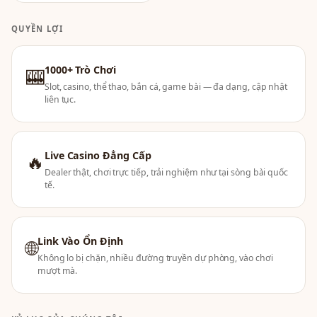
QUYỀN LỢI
1000+ Trò Chơi
🎰
Slot, casino, thể thao, bắn cá, game bài — đa dạng, cập nhật
liên tục.
Live Casino Đẳng Cấp
🔥
Dealer thật, chơi trực tiếp, trải nghiệm như tại sòng bài quốc
tế.
Link Vào Ổn Định
🌐
Không lo bị chặn, nhiều đường truyền dự phòng, vào chơi
mượt mà.