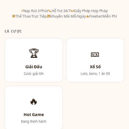
⚡
Nạp Rút 3 Phút
📞
Hỗ Trợ 24/7
📜
Giấy Phép Hợp Pháp
⚽
Thể Thao Trực Tiếp
🎁
Khuyến Mãi Mỗi Ngày
🔥
Freebet Miễn Phí
CÁ CƯỢC
🏆
🎫
Giải Đấu
Xổ Số
Cược giải lớn
Loto, keno, 1 ăn 99
🔥
Hot Game
Đang thịnh hành