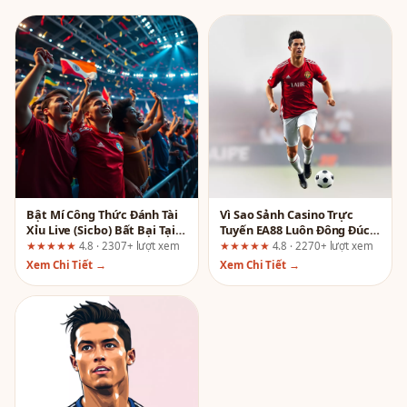
Bật Mí Công Thức Đánh Tài
Vì Sao Sảnh Casino Trực
Xỉu Live (Sicbo) Bất Bại Tại
Tuyến EA88 Luôn Đông Đúc
TG88: Ai Nên Dùng, Ai Nên
Người Chơi?
★★★★★
4.8 · 2307+ lượt xem
★★★★★
4.8 · 2270+ lượt xem
Tránh?
Xem Chi Tiết →
Xem Chi Tiết →