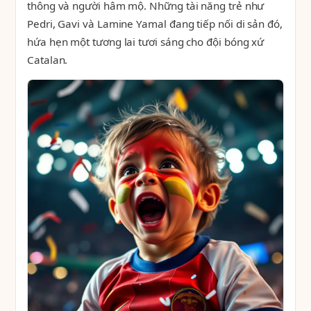
thông và người hâm mộ. Những tài năng trẻ như
Pedri, Gavi và Lamine Yamal đang tiếp nối di sản đó,
hứa hẹn một tương lai tươi sáng cho đội bóng xứ
Catalan.