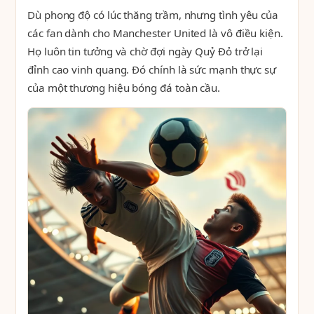
Dù phong độ có lúc thăng trầm, nhưng tình yêu của
các fan dành cho Manchester United là vô điều kiện.
Họ luôn tin tưởng và chờ đợi ngày Quỷ Đỏ trở lại
đỉnh cao vinh quang. Đó chính là sức mạnh thực sự
của một thương hiệu bóng đá toàn cầu.