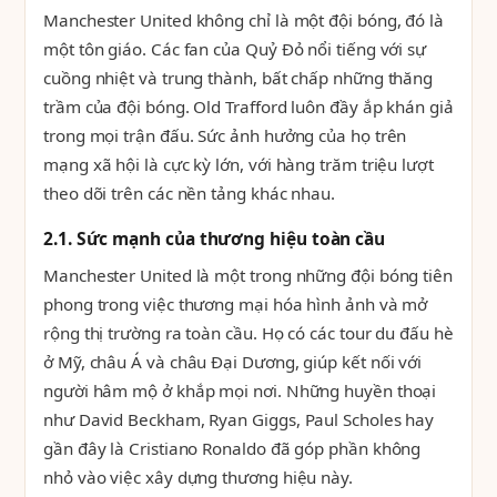
Manchester United không chỉ là một đội bóng, đó là
một tôn giáo. Các fan của Quỷ Đỏ nổi tiếng với sự
cuồng nhiệt và trung thành, bất chấp những thăng
trầm của đội bóng. Old Trafford luôn đầy ắp khán giả
trong mọi trận đấu. Sức ảnh hưởng của họ trên
mạng xã hội là cực kỳ lớn, với hàng trăm triệu lượt
theo dõi trên các nền tảng khác nhau.
2.1. Sức mạnh của thương hiệu toàn cầu
Manchester United là một trong những đội bóng tiên
phong trong việc thương mại hóa hình ảnh và mở
rộng thị trường ra toàn cầu. Họ có các tour du đấu hè
ở Mỹ, châu Á và châu Đại Dương, giúp kết nối với
người hâm mộ ở khắp mọi nơi. Những huyền thoại
như David Beckham, Ryan Giggs, Paul Scholes hay
gần đây là Cristiano Ronaldo đã góp phần không
nhỏ vào việc xây dựng thương hiệu này.