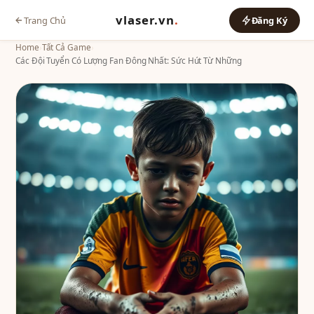
vlaser.vn
.
Trang Chủ
Đăng Ký
Home
›
Tất Cả Game
›
Các Đội Tuyển Có Lượng Fan Đông Nhất: Sức Hút Từ Những