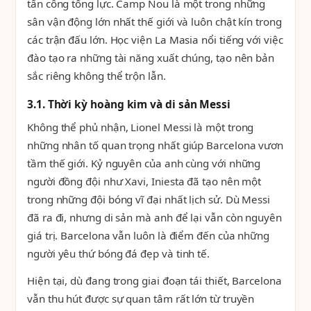
tấn công tổng lực. Camp Nou là một trong những
sân vận động lớn nhất thế giới và luôn chật kín trong
các trận đấu lớn. Học viện La Masia nổi tiếng với việc
đào tạo ra những tài năng xuất chúng, tạo nên bản
sắc riêng không thể trộn lẫn.
3.1. Thời kỳ hoàng kim và di sản Messi
Không thể phủ nhận, Lionel Messi là một trong
những nhân tố quan trọng nhất giúp Barcelona vươn
tầm thế giới. Kỷ nguyên của anh cùng với những
người đồng đội như Xavi, Iniesta đã tạo nên một
trong những đội bóng vĩ đại nhất lịch sử. Dù Messi
đã ra đi, nhưng di sản mà anh để lại vẫn còn nguyên
giá trị. Barcelona vẫn luôn là điểm đến của những
người yêu thứ bóng đá đẹp và tinh tế.
Hiện tại, dù đang trong giai đoạn tái thiết, Barcelona
vẫn thu hút được sự quan tâm rất lớn từ truyền