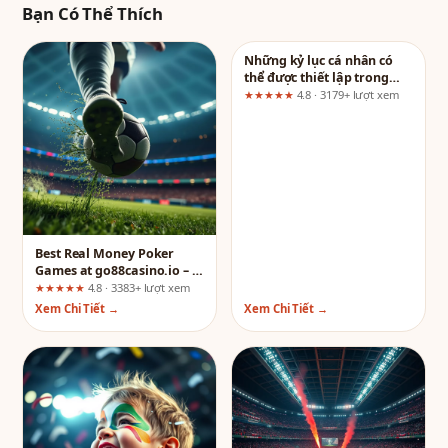
Bạn Có Thể Thích
Những kỷ lục cá nhân có
thể được thiết lập trong
trận cuối cùng cùng
★★★★★
4.8 · 3179+ lượt xem
zbet.hu.net
Best Real Money Poker
Games at go88casino.io – A
Critical Look at the Claims
★★★★★
4.8 · 3383+ lượt xem
Xem Chi Tiết →
Xem Chi Tiết →