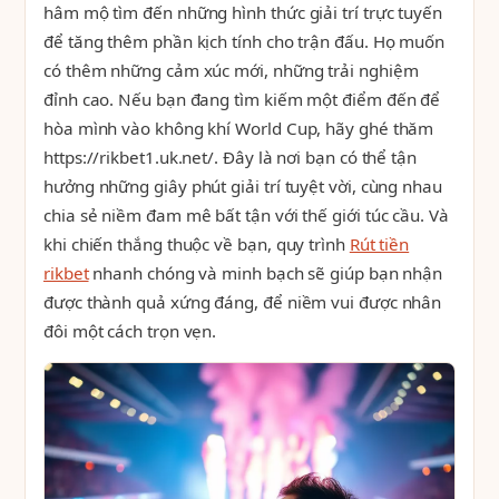
hâm mộ tìm đến những hình thức giải trí trực tuyến
để tăng thêm phần kịch tính cho trận đấu. Họ muốn
có thêm những cảm xúc mới, những trải nghiệm
đỉnh cao. Nếu bạn đang tìm kiếm một điểm đến để
hòa mình vào không khí World Cup, hãy ghé thăm
https://rikbet1.uk.net/. Đây là nơi bạn có thể tận
hưởng những giây phút giải trí tuyệt vời, cùng nhau
chia sẻ niềm đam mê bất tận với thế giới túc cầu. Và
khi chiến thắng thuộc về bạn, quy trình
Rút tiền
rikbet
nhanh chóng và minh bạch sẽ giúp bạn nhận
được thành quả xứng đáng, để niềm vui được nhân
đôi một cách trọn vẹn.