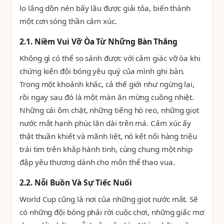
lo lắng dồn nén bấy lâu được giải tỏa, biến thành
một cơn sóng thần cảm xúc.
2.1. Niềm Vui Vỡ Òa Từ Những Bàn Thắng
Không gì có thể so sánh được với cảm giác vỡ òa khi
chứng kiến đội bóng yêu quý của mình ghi bàn.
Trong một khoảnh khắc, cả thế giới như ngừng lại,
rồi ngay sau đó là một màn ăn mừng cuồng nhiệt.
Những cái ôm chặt, những tiếng hò reo, những giọt
nước mắt hạnh phúc lăn dài trên má. Cảm xúc ấy
thật thuần khiết và mãnh liệt, nó kết nối hàng triệu
trái tim trên khắp hành tinh, cùng chung một nhịp
đập yêu thương dành cho môn thể thao vua.
2.2. Nỗi Buồn Và Sự Tiếc Nuối
World Cup cũng là nơi của những giọt nước mắt. Sẽ
có những đội bóng phải rời cuộc chơi, những giấc mơ