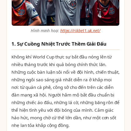
Hình minh hoạ:
https://rikbet1.uk.net/
1. Sự Cuồng Nhiệt Trước Thềm Giải Đấu
Không khí World Cup thực sự bắt đầu nóng lên từ
nhiều tháng trước khi quả bóng chính thức lăn.
Những cuộc bàn luận sôi nổi về đội hình, chiến thuật,
những ngôi sao sáng giá nhất diễn ra ở khắp mọi
nơi: từ quán cà phê, công sở cho đến trên các diễn
đàn mạng xã hội. Người hâm mộ bắt đầu chuẩn bị
những chiếc áo đấu, những lá cờ, những băng rôn để
thể hiện tình yêu với đội bóng của mình. Cảm giác
háo hức, mong chờ cứ thế lớn dần, như một cơn sốt
nhẹ lan tỏa khắp cộng đồng.