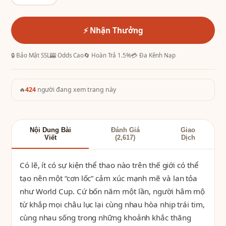
⚡ Nhận Thưởng
🔒 Bảo Mật SSL
🎰 Odds Cao
🔄 Hoàn Trả 1.5%
💳 Đa Kênh Nạp
🔥
424
người đang xem trang này
Nội Dung Bài
Đánh Giá
Giao
Viết
(2,617)
Dịch
Có lẽ, ít có sự kiện thể thao nào trên thế giới có thể
tạo nên một “cơn lốc” cảm xúc mạnh mẽ và lan tỏa
như World Cup. Cứ bốn năm một lần, người hâm mộ
từ khắp mọi châu lục lại cùng nhau hòa nhịp trái tim,
cùng nhau sống trong những khoảnh khắc thăng