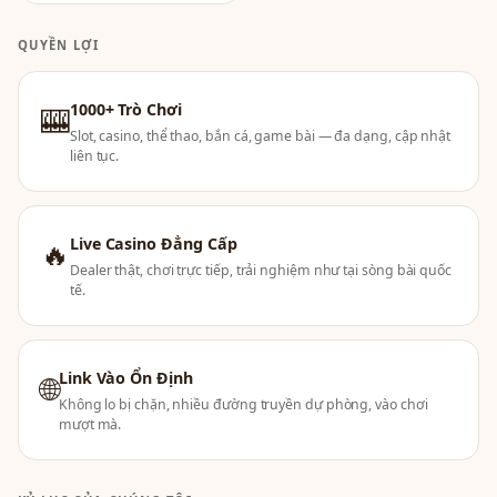
QUYỀN LỢI
1000+ Trò Chơi
🎰
Slot, casino, thể thao, bắn cá, game bài — đa dạng, cập nhật
liên tục.
Live Casino Đẳng Cấp
🔥
Dealer thật, chơi trực tiếp, trải nghiệm như tại sòng bài quốc
tế.
Link Vào Ổn Định
🌐
Không lo bị chặn, nhiều đường truyền dự phòng, vào chơi
mượt mà.