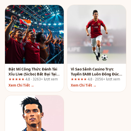
Bật Mí Công Thức Đánh Tài
Vì Sao Sảnh Casino Trực
Xỉu Live (Sicbo) Bất Bại Tại
Tuyến EA88 Luôn Đông Đúc
TG88: Ai Nên Dùng, Ai Nên
Người Chơi?
★★★★★
4.8 · 3263+ lượt xem
★★★★★
4.8 · 2056+ lượt xem
Tránh?
Xem Chi Tiết →
Xem Chi Tiết →