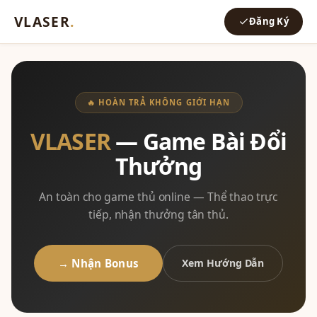
VLASER
.
Đăng Ký
🔥 HOÀN TRẢ KHÔNG GIỚI HẠN
VLASER
— Game Bài Đổi
Thưởng
An toàn cho game thủ online — Thể thao trực
tiếp, nhận thưởng tân thủ.
→ Nhận Bonus
Xem Hướng Dẫn