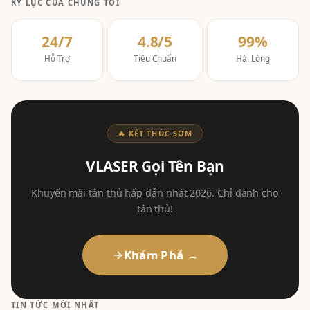
KỶ LỤC CỦA CHÚNG TÔI
24/7
4.8/5
99%
Hỗ Trợ
Tiêu Chuẩn
Hài Lòng
🔥 KẾT THÚC SỚM
VLASER Gọi Tên Bạn
Khuyến mãi tân thủ hấp dẫn nhất 2026. Chỉ dành cho
tân thủ!
Khám Phá →
TIN TỨC MỚI NHẤT