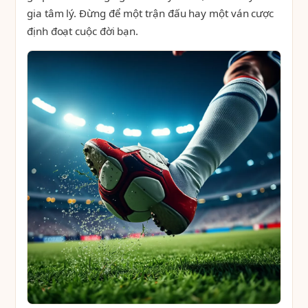
gia tâm lý. Đừng để một trận đấu hay một ván cược
định đoạt cuộc đời bạn.