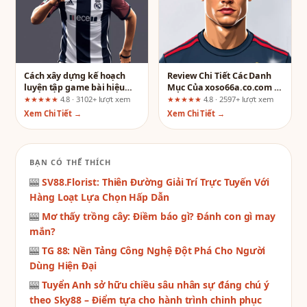
Cách xây dựng kế hoạch
Review Chi Tiết Các Danh
luyện tập game bài hiệu
Mục Của xoso66a.co.com –
quả
Sân Chơi Có Đáng Để Bỏ
★★★★★
4.8 · 3102+ lượt xem
★★★★★
4.8 · 2597+ lượt xem
Tiền?
Xem Chi Tiết →
Xem Chi Tiết →
BẠN CÓ THỂ THÍCH
🎰
SV88.Florist: Thiên Đường Giải Trí Trực Tuyến Với
Hàng Loạt Lựa Chọn Hấp Dẫn
🎰
Mơ thấy trồng cây: Điềm báo gì? Đánh con gì may
mắn?
🎰
TG 88: Nền Tảng Công Nghệ Đột Phá Cho Người
Dùng Hiện Đại
🎰
Tuyển Anh sở hữu chiều sâu nhân sự đáng chú ý
theo Sky88 – Điểm tựa cho hành trình chinh phục