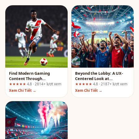
Find Modern Gaming
Beyond the Lobby: A UX-
Content Through
Centered Look at
yhylc88.com: A Measured
linzhiphoenix.io
★★★★★
4.8 · 2814+ lượt xem
★★★★★
4.8 · 2187+ lượt xem
Review of the LC88
Xem Chi Tiết →
Xem Chi Tiết →
Experience