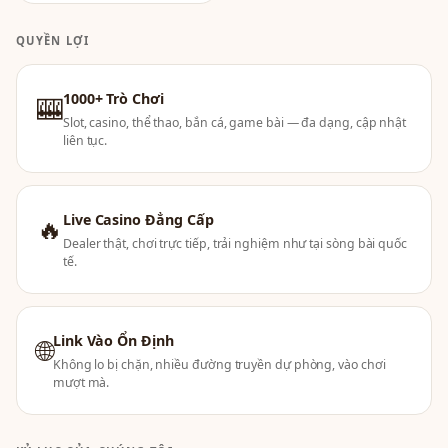
QUYỀN LỢI
1000+ Trò Chơi
🎰
Slot, casino, thể thao, bắn cá, game bài — đa dạng, cập nhật
liên tục.
Live Casino Đẳng Cấp
🔥
Dealer thật, chơi trực tiếp, trải nghiệm như tại sòng bài quốc
tế.
Link Vào Ổn Định
🌐
Không lo bị chặn, nhiều đường truyền dự phòng, vào chơi
mượt mà.