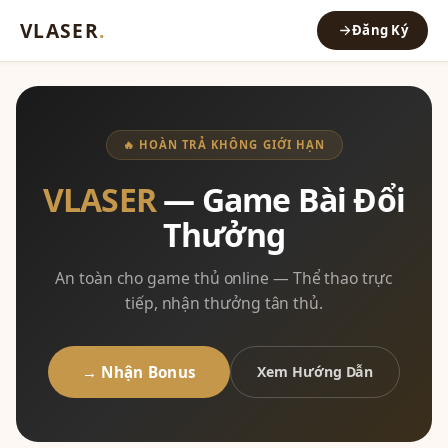
VLASER
.
Đăng Ký
🔥 HOÀN TRẢ KHÔNG GIỚI HẠN
VLASER
— Game Bài Đổi
Thưởng
An toàn cho game thủ online — Thể thao trực
tiếp, nhận thưởng tân thủ.
→ Nhận Bonus
Xem Hướng Dẫn