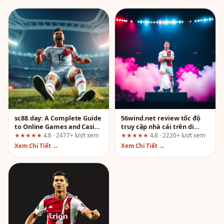
sc88.day: A Complete Guide
56wind.net review tốc độ
to Online Games and Casino
truy cập nhà cái trên di
Features for New Users
động – góc nhìn thực tế từ
★★★★★
4.8 · 2477+ lượt xem
★★★★★
4.8 · 2220+ lượt xem
người dùng lâu năm
Xem Chi Tiết →
Xem Chi Tiết →