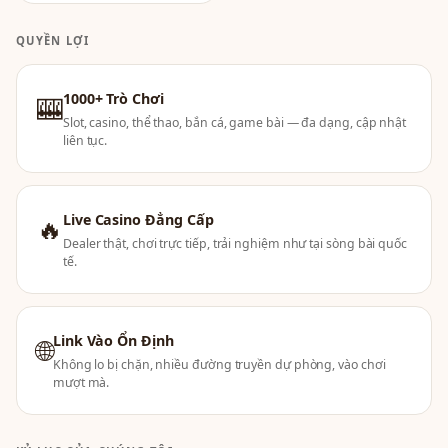
QUYỀN LỢI
1000+ Trò Chơi
🎰
Slot, casino, thể thao, bắn cá, game bài — đa dạng, cập nhật
liên tục.
Live Casino Đẳng Cấp
🔥
Dealer thật, chơi trực tiếp, trải nghiệm như tại sòng bài quốc
tế.
Link Vào Ổn Định
🌐
Không lo bị chặn, nhiều đường truyền dự phòng, vào chơi
mượt mà.