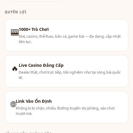
QUYỀN LỢI
1000+ Trò Chơi
🎰
Slot, casino, thể thao, bắn cá, game bài — đa dạng, cập nhật
liên tục.
Live Casino Đẳng Cấp
🔥
Dealer thật, chơi trực tiếp, trải nghiệm như tại sòng bài quốc
tế.
Link Vào Ổn Định
🌐
Không lo bị chặn, nhiều đường truyền dự phòng, vào chơi
mượt mà.