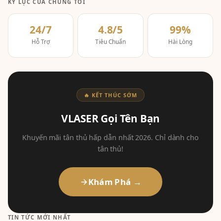
KỶ LỤC CỦA CHÚNG TÔI
24/7
4.8/5
99%
Hỗ Trợ
Tiêu Chuẩn
Hài Lòng
🔥 KẾT THÚC SỚM
VLASER Gọi Tên Bạn
Khuyến mãi tân thủ hấp dẫn nhất 2026. Chỉ dành cho
tân thủ!
Khám Phá →
TIN TỨC MỚI NHẤT