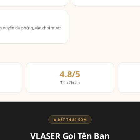
g truyền dự phòng, vào chơi mượt
4.8/5
Tiêu Chuẩn
🔥 KẾT THÚC SỚM
VLASER Gọi Tên Bạn