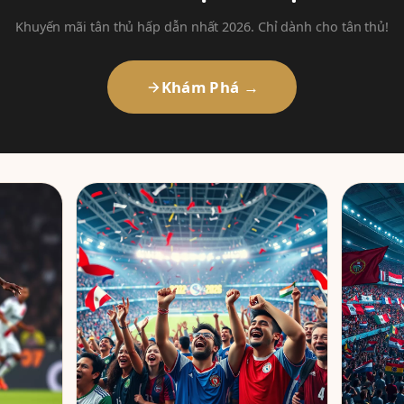
Khuyến mãi tân thủ hấp dẫn nhất 2026. Chỉ dành cho tân thủ!
Khám Phá →