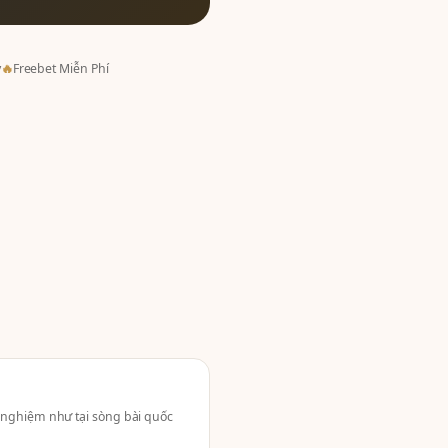
y
🔥
Freebet Miễn Phí
rải nghiệm như tại sòng bài quốc