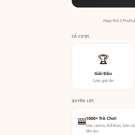
⚡
Nạp Rút 3 Phút
📞
CÁ CƯỢC
🏆
Giải Đấu
Cược giải lớn
QUYỀN LỢI
1000+ Trò Chơi
🎰
Slot, casino, thể thao, bắn 
liên tục.