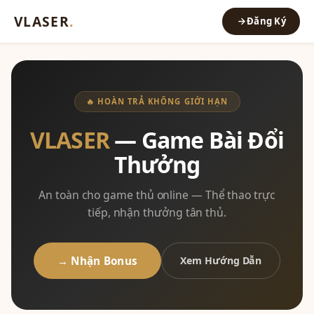
VLASER
.
Đăng Ký
🔥 HOÀN TRẢ KHÔNG GIỚI HẠN
VLASER
— Game Bài Đổi
Thưởng
An toàn cho game thủ online — Thể thao trực
tiếp, nhận thưởng tân thủ.
→ Nhận Bonus
Xem Hướng Dẫn