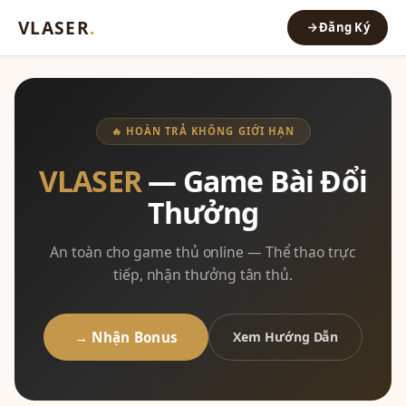
VLASER
.
Đăng Ký
🔥 HOÀN TRẢ KHÔNG GIỚI HẠN
VLASER
— Game Bài Đổi
Thưởng
An toàn cho game thủ online — Thể thao trực
tiếp, nhận thưởng tân thủ.
→ Nhận Bonus
Xem Hướng Dẫn