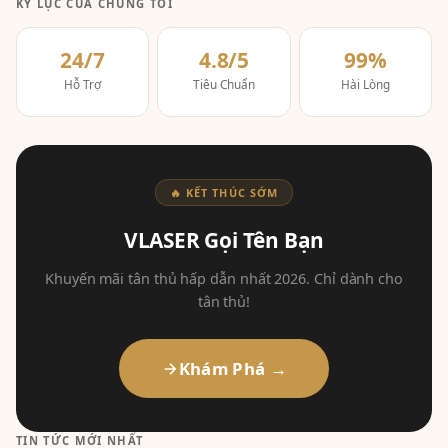
KỶ LỤC CỦA CHÚNG TÔI
24/7
4.8/5
99%
Hỗ Trợ
Tiêu Chuẩn
Hài Lòng
🔥 KẾT THÚC SỚM
VLASER Gọi Tên Bạn
Khuyến mãi tân thủ hấp dẫn nhất 2026. Chỉ dành cho
tân thủ!
Khám Phá →
TIN TỨC MỚI NHẤT