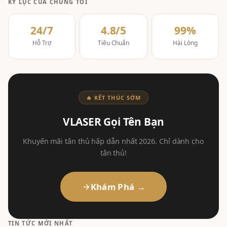
KỶ LỤC CỦA CHÚNG TÔI
24/7
4.8/5
99%
Hỗ Trợ
Tiêu Chuẩn
Hài Lòng
🔥 KẾT THÚC SỚM
VLASER Gọi Tên Bạn
Khuyến mãi tân thủ hấp dẫn nhất 2026. Chỉ dành cho
tân thủ!
Khám Phá →
TIN TỨC MỚI NHẤT