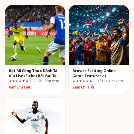
Bật Mí Công Thức Đánh Tài
Browse Exciting Online
Xỉu Live (Sicbo) Bất Bại Tại
Game Features at
TG88: Ba Khía Cạnh Cần Mổ
uu88pai.com: A
★★★★★
4.8 · 2935+ lượt xem
★★★★★
4.8 · 3212+ lượt xem
Xẻ Trước Khi Đặt Cược
Verification-First Review
Xem Chi Tiết →
Xem Chi Tiết →
for Risk-Aware Players