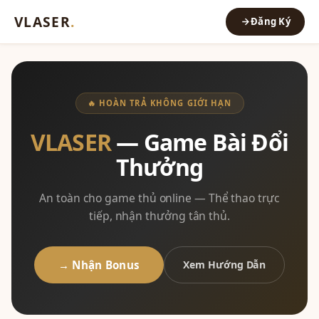
VLASER
.
Đăng Ký
🔥 HOÀN TRẢ KHÔNG GIỚI HẠN
VLASER
— Game Bài Đổi
Thưởng
An toàn cho game thủ online — Thể thao trực
tiếp, nhận thưởng tân thủ.
→ Nhận Bonus
Xem Hướng Dẫn