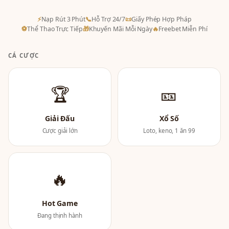
⚡
Nạp Rút 3 Phút
📞
Hỗ Trợ 24/7
📜
Giấy Phép Hợp Pháp
⚽
Thể Thao Trực Tiếp
🎁
Khuyến Mãi Mỗi Ngày
🔥
Freebet Miễn Phí
CÁ CƯỢC
🏆
🎫
Giải Đấu
Xổ Số
Cược giải lớn
Loto, keno, 1 ăn 99
🔥
Hot Game
Đang thịnh hành