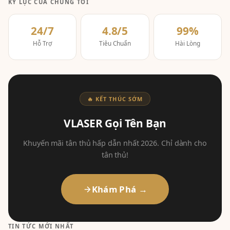
KỶ LỤC CỦA CHÚNG TÔI
24/7
4.8/5
99%
Hỗ Trợ
Tiêu Chuẩn
Hài Lòng
🔥 KẾT THÚC SỚM
VLASER Gọi Tên Bạn
Khuyến mãi tân thủ hấp dẫn nhất 2026. Chỉ dành cho
tân thủ!
Khám Phá →
TIN TỨC MỚI NHẤT