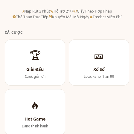
⚡
Nạp Rút 3 Phút
📞
Hỗ Trợ 24/7
📜
Giấy Phép Hợp Pháp
⚽
Thể Thao Trực Tiếp
🎁
Khuyến Mãi Mỗi Ngày
🔥
Freebet Miễn Phí
CÁ CƯỢC
🏆
🎫
Giải Đấu
Xổ Số
Cược giải lớn
Loto, keno, 1 ăn 99
🔥
Hot Game
Đang thịnh hành