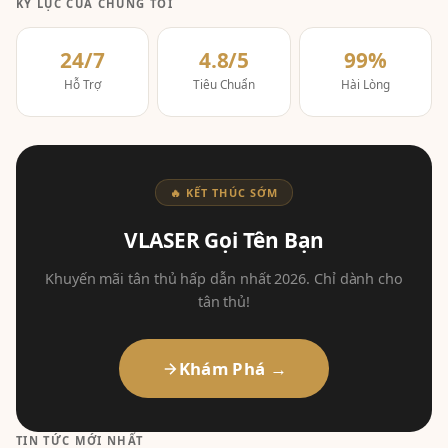
KỶ LỤC CỦA CHÚNG TÔI
24/7
4.8/5
99%
Hỗ Trợ
Tiêu Chuẩn
Hài Lòng
🔥 KẾT THÚC SỚM
VLASER Gọi Tên Bạn
Khuyến mãi tân thủ hấp dẫn nhất 2026. Chỉ dành cho
tân thủ!
Khám Phá →
TIN TỨC MỚI NHẤT