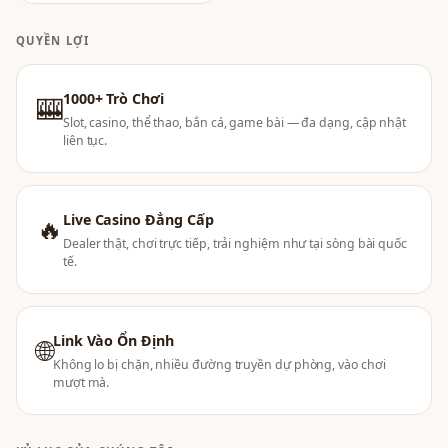
QUYỀN LỢI
1000+ Trò Chơi
🎰
Slot, casino, thể thao, bắn cá, game bài — đa dạng, cập nhật
liên tục.
Live Casino Đẳng Cấp
🔥
Dealer thật, chơi trực tiếp, trải nghiệm như tại sòng bài quốc
tế.
Link Vào Ổn Định
🌐
Không lo bị chặn, nhiều đường truyền dự phòng, vào chơi
mượt mà.