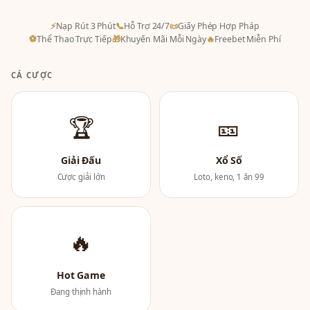
⚡
Nạp Rút 3 Phút
📞
Hỗ Trợ 24/7
📜
Giấy Phép Hợp Pháp
⚽
Thể Thao Trực Tiếp
🎁
Khuyến Mãi Mỗi Ngày
🔥
Freebet Miễn Phí
CÁ CƯỢC
🏆
🎫
Giải Đấu
Xổ Số
Cược giải lớn
Loto, keno, 1 ăn 99
🔥
Hot Game
Đang thịnh hành