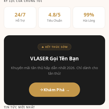
KỶ LỤC CỦA CHÚNG TÔI
24/7
4.8/5
99%
Hỗ Trợ
Tiêu Chuẩn
Hài Lòng
🔥 KẾT THÚC SỚM
VLASER Gọi Tên Bạn
Khuyến mãi tân thủ hấp dẫn nhất 2026. Chỉ dành cho
tân thủ!
Khám Phá →
TIN TỨC MỚI NHẤT