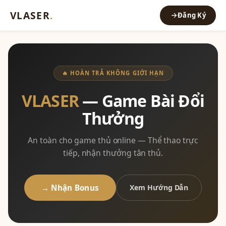
VLASER
.
Đăng Ký
🔥 HOÀN TRẢ KHÔNG GIỚI HẠN
VLASER
— Game Bài Đổi
Thưởng
An toàn cho game thủ online — Thể thao trực
tiếp, nhận thưởng tân thủ.
→ Nhận Bonus
Xem Hướng Dẫn