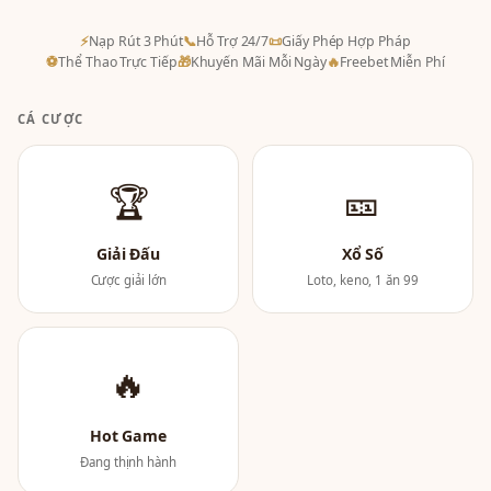
⚡
Nạp Rút 3 Phút
📞
Hỗ Trợ 24/7
📜
Giấy Phép Hợp Pháp
⚽
Thể Thao Trực Tiếp
🎁
Khuyến Mãi Mỗi Ngày
🔥
Freebet Miễn Phí
CÁ CƯỢC
🏆
🎫
Giải Đấu
Xổ Số
Cược giải lớn
Loto, keno, 1 ăn 99
🔥
Hot Game
Đang thịnh hành