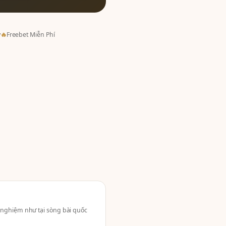
y
🔥
Freebet Miễn Phí
rải nghiệm như tại sòng bài quốc