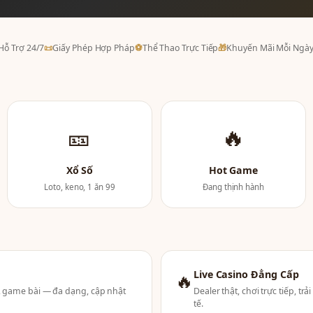
Hỗ Trợ 24/7
📜
Giấy Phép Hợp Pháp
⚽
Thể Thao Trực Tiếp
🎁
Khuyến Mãi Mỗi Ngà
🎫
🔥
Xổ Số
Hot Game
Loto, keno, 1 ăn 99
Đang thịnh hành
Live Casino Đẳng Cấp
🔥
cá, game bài — đa dạng, cập nhật
Dealer thật, chơi trực tiếp, t
tế.