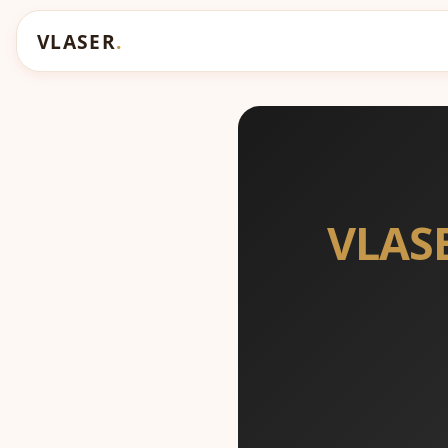
VLASER
.
VLAS