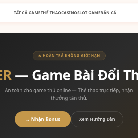
TẤT CẢ GAME
THỂ THAO
CASINO
SLOT GAME
BẮN CÁ
🔥 HOÀN TRẢ KHÔNG GIỚI HẠN
ER
— Game Bài Đổi T
An toàn cho game thủ online — Thể thao trực tiếp, nhận
thưởng tân thủ.
→ Nhận Bonus
Xem Hướng Dẫn