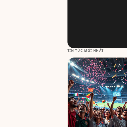
TIN TỨC MỚI NHẤT