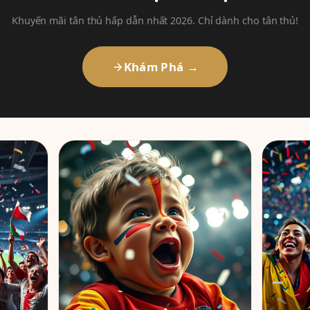
Khuyến mãi tân thủ hấp dẫn nhất 2026. Chỉ dành cho tân thủ!
Khám Phá →