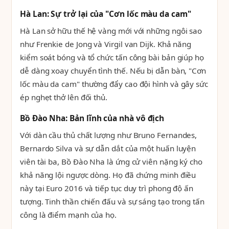
Hà Lan: Sự trở lại của "Cơn lốc màu da cam"
Hà Lan sở hữu thế hệ vàng mới với những ngôi sao
như Frenkie de Jong và Virgil van Dijk. Khả năng
kiểm soát bóng và tổ chức tấn công bài bản giúp họ
dễ dàng xoay chuyển tình thế. Nếu bị dẫn bàn, "Cơn
lốc màu da cam" thường đẩy cao đội hình và gây sức
ép nghẹt thở lên đối thủ.
Bồ Đào Nha: Bản lĩnh của nhà vô địch
Với dàn cầu thủ chất lượng như Bruno Fernandes,
Bernardo Silva và sự dẫn dắt của một huấn luyện
viên tài ba, Bồ Đào Nha là ứng cử viên nặng ký cho
khả năng lội ngược dòng. Họ đã chứng minh điều
này tại Euro 2016 và tiếp tục duy trì phong độ ấn
tượng. Tinh thần chiến đấu và sự sáng tạo trong tấn
công là điểm mạnh của họ.