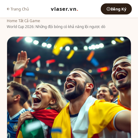
vlaser.vn
.
Trang Chủ
Đăng Ký
Home
›
Tất Cả Game
›
World Cup 2026: Những đội bóng có khả năng lội ngược dò