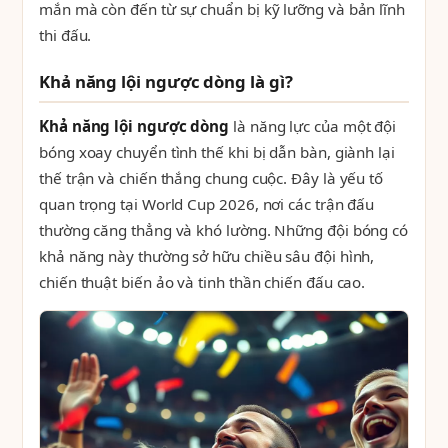
mắn mà còn đến từ sự chuẩn bị kỹ lưỡng và bản lĩnh
thi đấu.
Khả năng lội ngược dòng là gì?
Khả năng lội ngược dòng
là năng lực của một đội
bóng xoay chuyển tình thế khi bị dẫn bàn, giành lại
thế trận và chiến thắng chung cuộc. Đây là yếu tố
quan trọng tại World Cup 2026, nơi các trận đấu
thường căng thẳng và khó lường. Những đội bóng có
khả năng này thường sở hữu chiều sâu đội hình,
chiến thuật biến ảo và tinh thần chiến đấu cao.