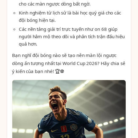
cho các màn ngược dòng bất ngờ.
Kinh nghiệm từ lịch sử là bài học quý giá cho các
đội bóng hiện tại.
Các nền tảng giải trí trực tuyến như on 68 giúp
người hâm mộ theo dõi và phân tích trận đấu hiệu
quả hơn.
Bạn nghĩ đội bóng nào sẽ tạo nên màn lội ngược
dòng ấn tượng nhất tại World Cup 2026? Hãy chia sẻ
ý kiến của bạn nhé! 🏆⚽