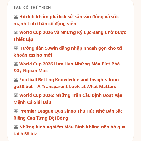
BẠN CÓ THỂ THÍCH
🎰
Hitclub khám phá lịch sử sân vận động và sức
mạnh tinh thần cổ động viên
🎰
World Cup 2026 Và Những Kỷ Lục Đang Chờ Được
Thiết Lập
🎰
Hướng dẫn 58win đăng nhập nhanh gọn cho tài
khoản casino mới
🎰
World Cup 2026 Hứa Hẹn Những Màn Bứt Phá
Đầy Ngoạn Mục
🎰
Football Betting Knowledge and Insights from
go88.bot – A Transparent Look at What Matters
🎰
World Cup 2026: Những Trận Cầu Định Đoạt Vận
Mệnh Cả Giải Đấu
🎰
Premier League Qua Sin88 Thu Hút Nhờ Bản Sắc
Riêng Của Từng Đội Bóng
🎰
Những kinh nghiệm Mậu Binh không nên bỏ qua
tại hi88.biz