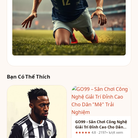
Bạn Có Thể Thích
GO99 – Sân Chơi Công Nghệ
Giải Trí Đỉnh Cao Cho Dân
"Mê" Trải Nghiệm
★★★★★
4.8 · 2197+ lượt xem