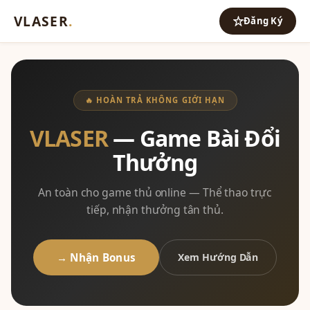
VLASER
.
Đăng Ký
🔥 HOÀN TRẢ KHÔNG GIỚI HẠN
VLASER
— Game Bài Đổi
Thưởng
An toàn cho game thủ online — Thể thao trực
tiếp, nhận thưởng tân thủ.
→ Nhận Bonus
Xem Hướng Dẫn