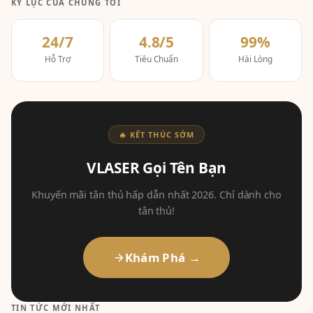
KỶ LỤC CỦA CHÚNG TÔI
24/7
4.8/5
99%
Hỗ Trợ
Tiêu Chuẩn
Hài Lòng
🔥 KẾT THÚC SỚM
VLASER Gọi Tên Bạn
Khuyến mãi tân thủ hấp dẫn nhất 2026. Chỉ dành cho
tân thủ!
Khám Phá →
TIN TỨC MỚI NHẤT