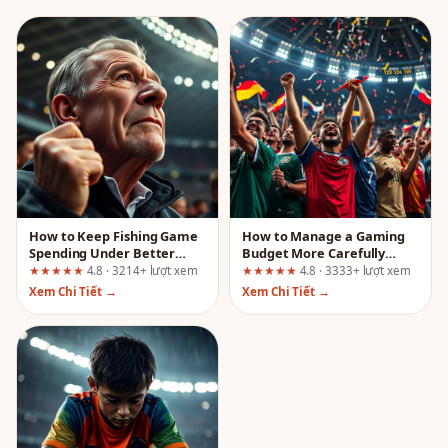
How to Keep Fishing Game
How to Manage a Gaming
Spending Under Better
Budget More Carefully
Control on S8
When Playing at 56wind
★★★★★
4.8 · 3214+ lượt xem
★★★★★
4.8 · 3333+ lượt xem
Xem Chi Tiết →
Xem Chi Tiết →