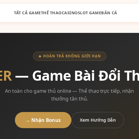
TẤT CẢ GAME
THỂ THAO
CASINO
SLOT GAME
BẮN CÁ
🔥 HOÀN TRẢ KHÔNG GIỚI HẠN
ER
— Game Bài Đổi T
An toàn cho game thủ online — Thể thao trực tiếp, nhận
thưởng tân thủ.
→ Nhận Bonus
Xem Hướng Dẫn