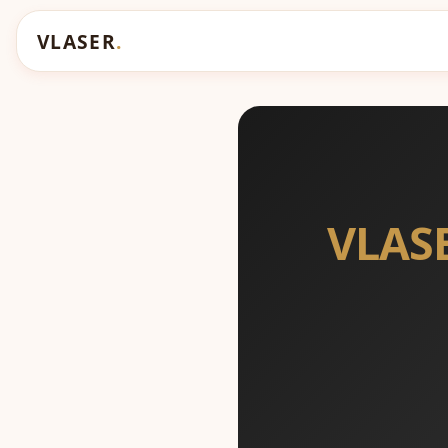
VLASER
.
VLAS