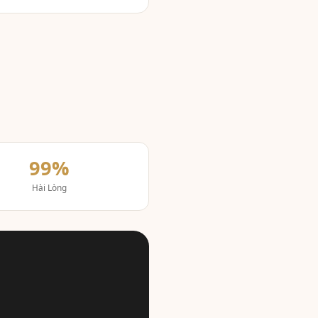
99%
Hài Lòng