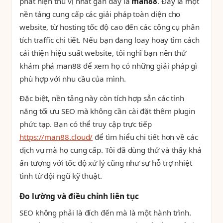
phát hiện thú vị nhất gần đây là
man88
. Đây là một
nền tảng cung cấp các giải pháp toàn diện cho
website, từ hosting tốc độ cao đến các công cụ phân
tích traffic chi tiết. Nếu bạn đang loay hoay tìm cách
cải thiện hiệu suất website, tôi nghĩ bạn nên thử
khám phá man88 để xem họ có những giải pháp gì
phù hợp với nhu cầu của mình.
Đặc biệt, nền tảng này còn tích hợp sẵn các tính
năng tối ưu SEO mà không cần cài đặt thêm plugin
phức tạp. Bạn có thể truy cập trực tiếp
https://man88.cloud/
để tìm hiểu chi tiết hơn về các
dịch vụ mà họ cung cấp. Tôi đã dùng thử và thấy khá
ấn tượng với tốc độ xử lý cũng như sự hỗ trợ nhiệt
tình từ đội ngũ kỹ thuật.
Đo lường và điều chỉnh liên tục
SEO không phải là đích đến mà là một hành trình.