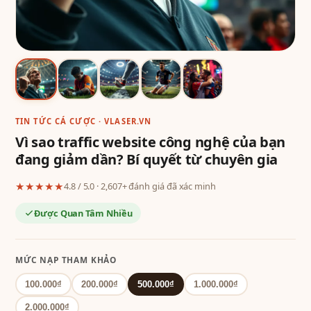
TIN TỨC CÁ CƯỢC · VLASER.VN
Vì sao traffic website công nghệ của bạn
đang giảm dần? Bí quyết từ chuyên gia
★★★★★
4.8 / 5.0 · 2,607+ đánh giá đã xác minh
Được Quan Tâm Nhiều
MỨC NẠP THAM KHẢO
100.000₫
200.000₫
500.000₫
1.000.000₫
2.000.000₫