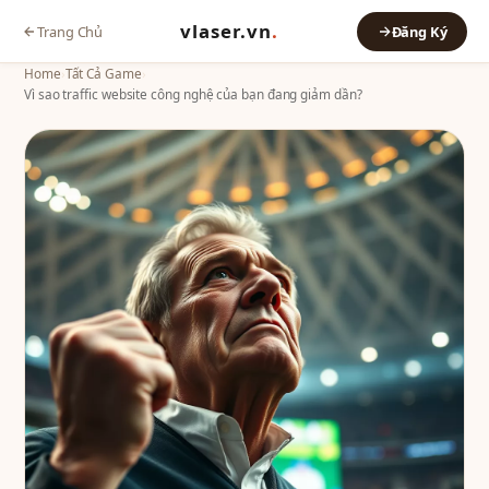
vlaser.vn
.
Trang Chủ
Đăng Ký
Home
›
Tất Cả Game
›
Vì sao traffic website công nghệ của bạn đang giảm dần?