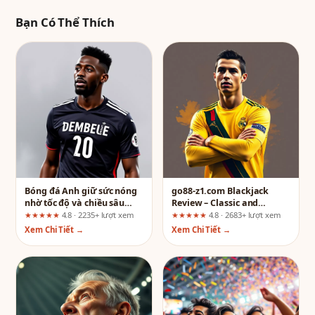
Bạn Có Thể Thích
Bóng đá Anh giữ sức nóng
go88-z1.com Blackjack
nhờ tốc độ và chiều sâu
Review – Classic and
cạnh tranh cùng Mubet
Modern Variants: A UX
★★★★★
4.8 · 2235+ lượt xem
★★★★★
4.8 · 2683+ lượt xem
Expert’s Verification
Xem Chi Tiết →
Xem Chi Tiết →
Checklist