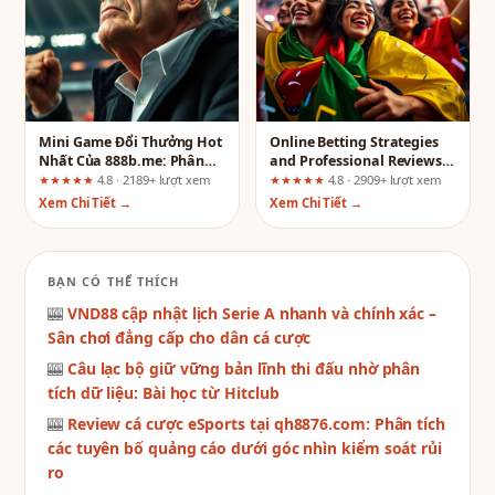
Mini Game Đổi Thưởng Hot
Online Betting Strategies
Nhất Của 888b.me: Phân
and Professional Reviews
Tích Trải Nghiệm Từ Góc
from 789winbs.net
★★★★★
4.8 · 2189+ lượt xem
★★★★★
4.8 · 2909+ lượt xem
Nhìn Người Dùng
Xem Chi Tiết →
Xem Chi Tiết →
BẠN CÓ THỂ THÍCH
🎰
VND88 cập nhật lịch Serie A nhanh và chính xác –
Sân chơi đẳng cấp cho dân cá cược
🎰
Câu lạc bộ giữ vững bản lĩnh thi đấu nhờ phân
tích dữ liệu: Bài học từ Hitclub
🎰
Review cá cược eSports tại qh8876.com: Phân tích
các tuyên bố quảng cáo dưới góc nhìn kiểm soát rủi
ro