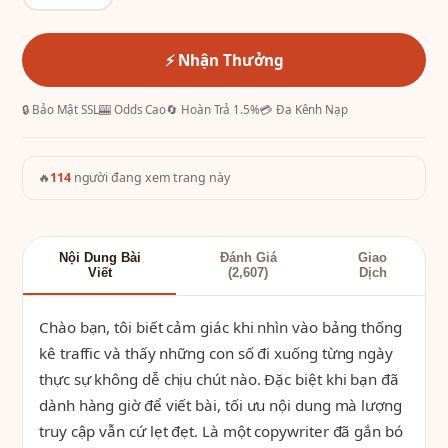
⚡ Nhận Thưởng
🔒 Bảo Mật SSL
🎰 Odds Cao
🔄 Hoàn Trả 1.5%
💳 Đa Kênh Nạp
🔥
114
người đang xem trang này
Nội Dung Bài
Đánh Giá
Giao
Viết
(2,607)
Dịch
Chào bạn, tôi biết cảm giác khi nhìn vào bảng thống
kê traffic và thấy những con số đi xuống từng ngày
thực sự không dễ chịu chút nào. Đặc biệt khi bạn đã
dành hàng giờ để viết bài, tối ưu nội dung mà lượng
truy cập vẫn cứ lẹt đẹt. Là một copywriter đã gắn bó