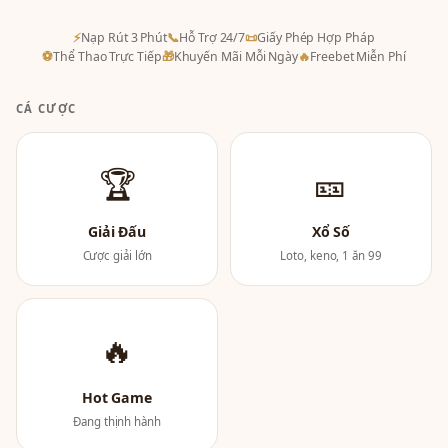
⚡
Nạp Rút 3 Phút
📞
Hỗ Trợ 24/7
📜
Giấy Phép Hợp Pháp
⚽
Thể Thao Trực Tiếp
🎁
Khuyến Mãi Mỗi Ngày
🔥
Freebet Miễn Phí
CÁ CƯỢC
🏆
🎫
Giải Đấu
Xổ Số
Cược giải lớn
Loto, keno, 1 ăn 99
🔥
Hot Game
Đang thịnh hành