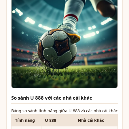
So sánh U 888 với các nhà cái khác
Bảng so sánh tính năng giữa U 888 và các nhà cái khác
Tính năng
U 888
Nhà cái khác