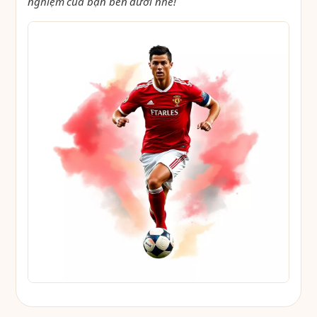
nghiệm của bạn bên dưới nhé!