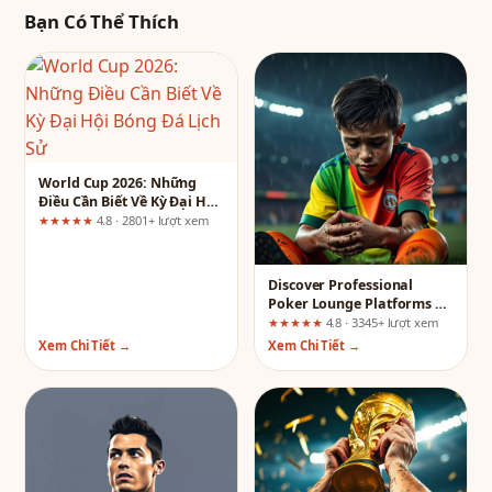
Bạn Có Thể Thích
World Cup 2026: Những
Điều Cần Biết Về Kỳ Đại Hội
Bóng Đá Lịch Sử
★★★★★
4.8 · 2801+ lượt xem
Discover Professional
Poker Lounge Platforms at
go88gm.com: A User
★★★★★
4.8 · 3345+ lượt xem
Journey Review
Xem Chi Tiết →
Xem Chi Tiết →