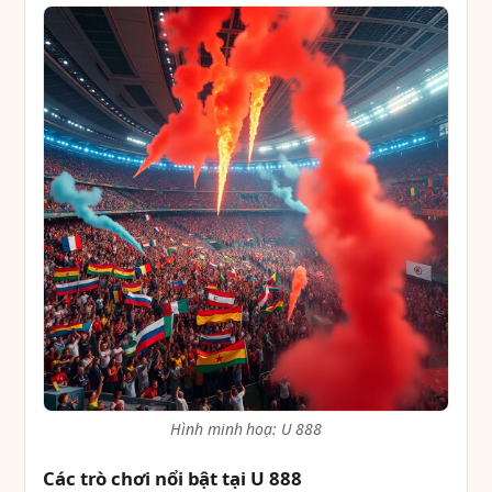
Hình minh hoạ: U 888
Các trò chơi nổi bật tại U 888