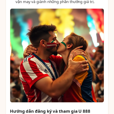
vận may và giành những phần thưởng giá trị.
Hướng dẫn đăng ký và tham gia U 888