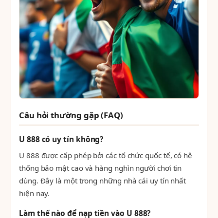
Câu hỏi thường gặp (FAQ)
U 888 có uy tín không?
U 888 được cấp phép bởi các tổ chức quốc tế, có hệ
thống bảo mật cao và hàng nghìn người chơi tin
dùng. Đây là một trong những nhà cái uy tín nhất
hiện nay.
Làm thế nào để nạp tiền vào U 888?