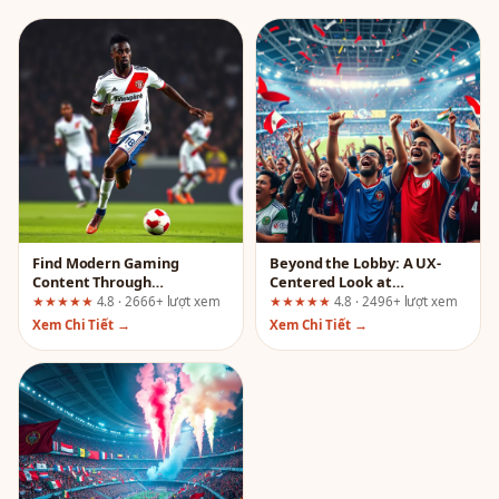
Find Modern Gaming
Beyond the Lobby: A UX-
Content Through
Centered Look at
yhylc88.com: A Measured
linzhiphoenix.io
★★★★★
4.8 · 2666+ lượt xem
★★★★★
4.8 · 2496+ lượt xem
Review of the LC88
Xem Chi Tiết →
Xem Chi Tiết →
Experience