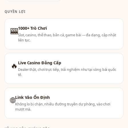
QUYỀN LỢI
1000+ Trò Chơi
🎰
Slot, casino, thể thao, bắn cá, game bài — đa dạng, cập nhật
liên tục.
Live Casino Đẳng Cấp
🔥
Dealer thật, chơi trực tiếp, trải nghiệm như tại sòng bài quốc
tế.
Link Vào Ổn Định
🌐
Không lo bị chặn, nhiều đường truyền dự phòng, vào chơi
mượt mà.