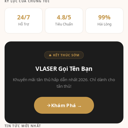
KỶ LỤC CỦA CHÚNG TÔI
24/7
4.8/5
99%
Hỗ Trợ
Tiêu Chuẩn
Hài Lòng
🔥 KẾT THÚC SỚM
VLASER Gọi Tên Bạn
Khuyến mãi tân thủ hấp dẫn nhất 2026. Chỉ dành cho
tân thủ!
Khám Phá →
TIN TỨC MỚI NHẤT