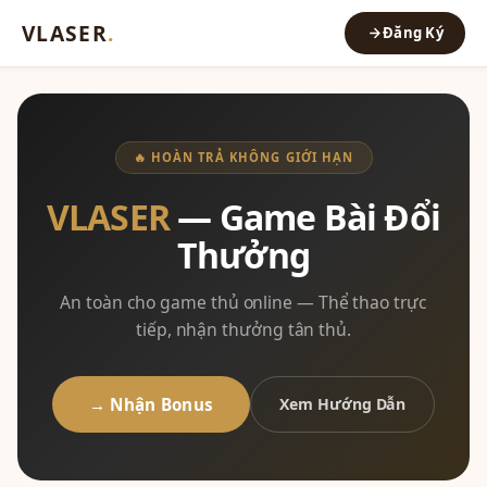
VLASER
.
Đăng Ký
🔥 HOÀN TRẢ KHÔNG GIỚI HẠN
VLASER
— Game Bài Đổi
Thưởng
An toàn cho game thủ online — Thể thao trực
tiếp, nhận thưởng tân thủ.
→ Nhận Bonus
Xem Hướng Dẫn