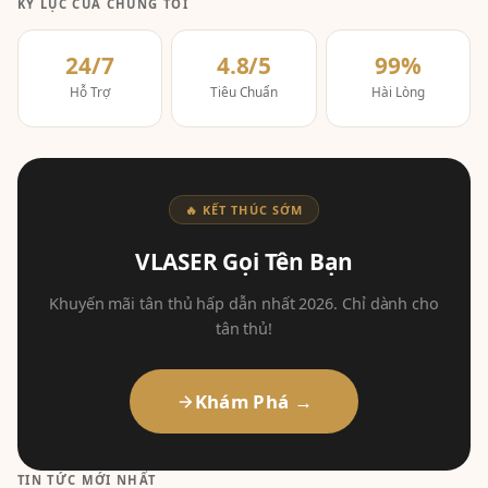
KỶ LỤC CỦA CHÚNG TÔI
24/7
4.8/5
99%
Hỗ Trợ
Tiêu Chuẩn
Hài Lòng
🔥 KẾT THÚC SỚM
VLASER Gọi Tên Bạn
Khuyến mãi tân thủ hấp dẫn nhất 2026. Chỉ dành cho
tân thủ!
Khám Phá →
TIN TỨC MỚI NHẤT