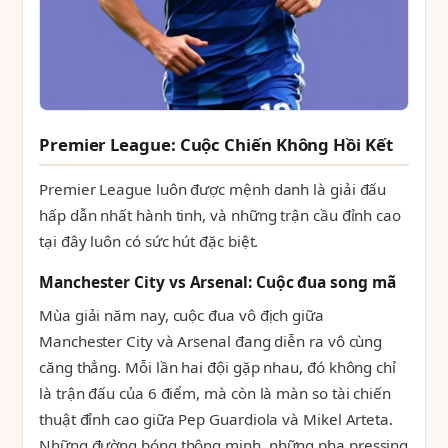
Premier League: Cuộc Chiến Không Hồi Kết
Premier League luôn được mệnh danh là giải đấu
hấp dẫn nhất hành tinh, và những trận cầu đỉnh cao
tại đây luôn có sức hút đặc biệt.
Manchester City vs Arsenal: Cuộc đua song mã
Mùa giải năm nay, cuộc đua vô địch giữa
Manchester City và Arsenal đang diễn ra vô cùng
căng thẳng. Mỗi lần hai đội gặp nhau, đó không chỉ
là trận đấu của 6 điểm, mà còn là màn so tài chiến
thuật đỉnh cao giữa Pep Guardiola và Mikel Arteta.
Những đường bóng thông minh, những pha pressing