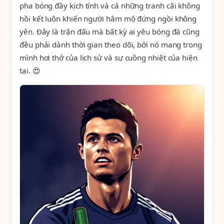
pha bóng đầy kịch tính và cả những tranh cãi không
hồi kết luôn khiến người hâm mộ đứng ngồi không
yên. Đây là trận đấu mà bất kỳ ai yêu bóng đá cũng
đều phải dành thời gian theo dõi, bởi nó mang trong
mình hơi thở của lịch sử và sự cuồng nhiệt của hiện
tại. 😍