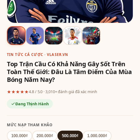
TIN TỨC CÁ CƯỢC · VLASER.VN
Top Trận Cầu Có Khả Năng Gây Sốt Trên
Toàn Thế Giới: Đâu Là Tâm Điểm Của Mùa
Bóng Năm Nay?
★★★★★
4.8 / 5.0 · 3,010+ đánh giá đã xác minh
Đang Thịnh Hành
MỨC NẠP THAM KHẢO
100.000₫
200.000₫
500.000₫
1.000.000₫