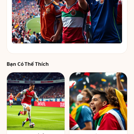
Bạn Có Thể Thích