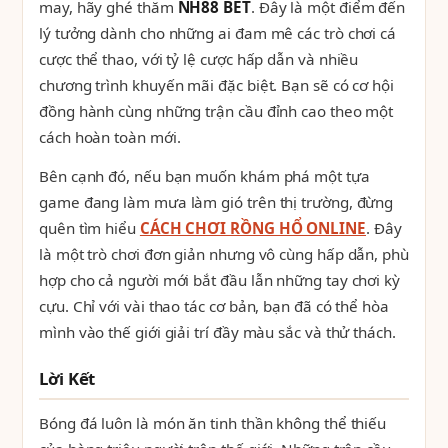
may, hãy ghé thăm
NH88 BET
. Đây là một điểm đến
lý tưởng dành cho những ai đam mê các trò chơi cá
cược thể thao, với tỷ lệ cược hấp dẫn và nhiều
chương trình khuyến mãi đặc biệt. Bạn sẽ có cơ hội
đồng hành cùng những trận cầu đỉnh cao theo một
cách hoàn toàn mới.
Bên cạnh đó, nếu bạn muốn khám phá một tựa
game đang làm mưa làm gió trên thị trường, đừng
quên tìm hiểu
CÁCH CHƠI RỒNG HỔ ONLINE
. Đây
là một trò chơi đơn giản nhưng vô cùng hấp dẫn, phù
hợp cho cả người mới bắt đầu lẫn những tay chơi kỳ
cựu. Chỉ với vài thao tác cơ bản, bạn đã có thể hòa
mình vào thế giới giải trí đầy màu sắc và thử thách.
Lời Kết
Bóng đá luôn là món ăn tinh thần không thể thiếu