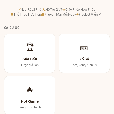
⚡
Nạp Rút 3 Phút
📞
Hỗ Trợ 24/7
📜
Giấy Phép Hợp Pháp
⚽
Thể Thao Trực Tiếp
🎁
Khuyến Mãi Mỗi Ngày
🔥
Freebet Miễn Phí
CÁ CƯỢC
🏆
🎫
Giải Đấu
Xổ Số
Cược giải lớn
Loto, keno, 1 ăn 99
🔥
Hot Game
Đang thịnh hành