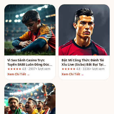
Vì Sao Sảnh Casino Trực
Bật Mí Công Thức Đánh Tài
Tuyến EA88 Luôn Đông Đúc
Xỉu Live (Sicbo) Bất Bại Tại
Người Chơi? Giải Đáp Trực
TG88
★★★★★
4.8 · 2907+ lượt xem
★★★★★
4.8 · 3336+ lượt xem
Diện Theo Ba Giai Đoạn
Xem Chi Tiết →
Xem Chi Tiết →