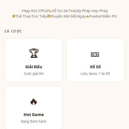
⚡
Nạp Rút 3 Phút
📞
Hỗ Trợ 24/7
📜
Giấy Phép Hợp Pháp
⚽
Thể Thao Trực Tiếp
🎁
Khuyến Mãi Mỗi Ngày
🔥
Freebet Miễn Phí
CÁ CƯỢC
🏆
🎫
Giải Đấu
Xổ Số
Cược giải lớn
Loto, keno, 1 ăn 99
🔥
Hot Game
Đang thịnh hành