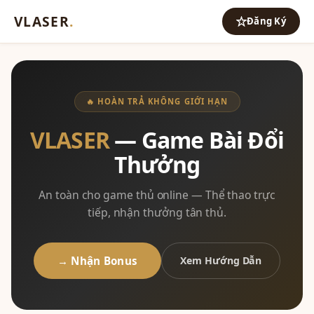
VLASER
.
Đăng Ký
🔥 HOÀN TRẢ KHÔNG GIỚI HẠN
VLASER
— Game Bài Đổi
Thưởng
An toàn cho game thủ online — Thể thao trực
tiếp, nhận thưởng tân thủ.
→ Nhận Bonus
Xem Hướng Dẫn