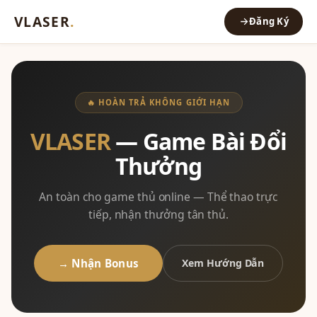
VLASER
.
Đăng Ký
🔥 HOÀN TRẢ KHÔNG GIỚI HẠN
VLASER
— Game Bài Đổi
Thưởng
An toàn cho game thủ online — Thể thao trực
tiếp, nhận thưởng tân thủ.
→ Nhận Bonus
Xem Hướng Dẫn