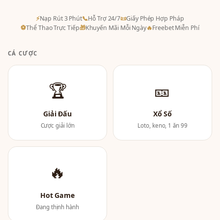
⚡
Nạp Rút 3 Phút
📞
Hỗ Trợ 24/7
📜
Giấy Phép Hợp Pháp
⚽
Thể Thao Trực Tiếp
🎁
Khuyến Mãi Mỗi Ngày
🔥
Freebet Miễn Phí
CÁ CƯỢC
🏆
🎫
Giải Đấu
Xổ Số
Cược giải lớn
Loto, keno, 1 ăn 99
🔥
Hot Game
Đang thịnh hành