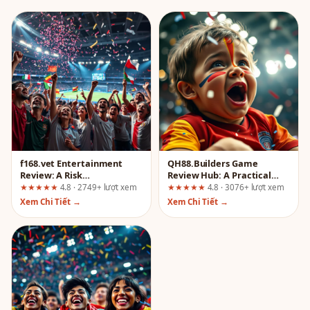
f168.vet Entertainment
QH88.Builders Game
Review: A Risk
Review Hub: A Practical
Management Advisor’s
Look at What to Verify
★★★★★
4.8 · 2749+ lượt xem
★★★★★
4.8 · 3076+ lượt xem
Perspective on Casino,
Before You Play
Xem Chi Tiết →
Xem Chi Tiết →
Sports, and Lottery