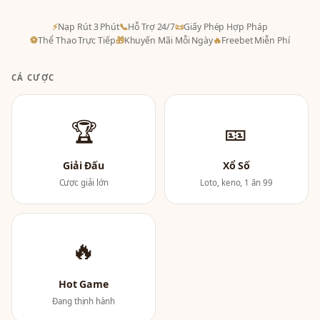
⚡
Nạp Rút 3 Phút
📞
Hỗ Trợ 24/7
📜
Giấy Phép Hợp Pháp
⚽
Thể Thao Trực Tiếp
🎁
Khuyến Mãi Mỗi Ngày
🔥
Freebet Miễn Phí
CÁ CƯỢC
🏆
🎫
Giải Đấu
Xổ Số
Cược giải lớn
Loto, keno, 1 ăn 99
🔥
Hot Game
Đang thịnh hành