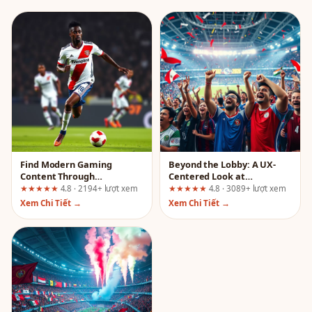
Find Modern Gaming
Beyond the Lobby: A UX-
Content Through
Centered Look at
yhylc88.com: A Measured
linzhiphoenix.io
★★★★★
4.8 · 2194+ lượt xem
★★★★★
4.8 · 3089+ lượt xem
Review of the LC88
Xem Chi Tiết →
Xem Chi Tiết →
Experience