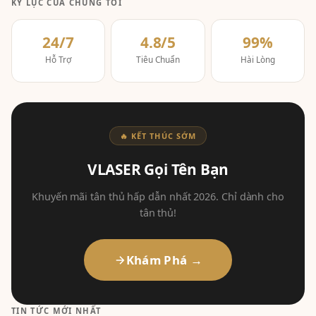
KỶ LỤC CỦA CHÚNG TÔI
24/7
4.8/5
99%
Hỗ Trợ
Tiêu Chuẩn
Hài Lòng
🔥 KẾT THÚC SỚM
VLASER Gọi Tên Bạn
Khuyến mãi tân thủ hấp dẫn nhất 2026. Chỉ dành cho
tân thủ!
Khám Phá →
TIN TỨC MỚI NHẤT