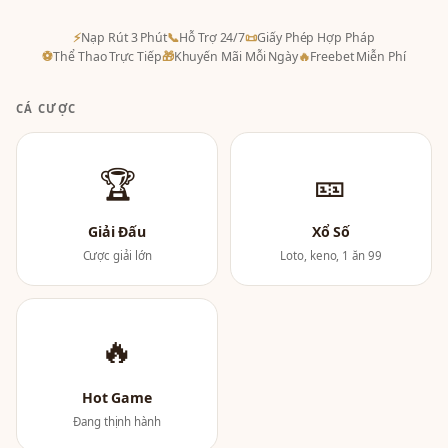
⚡
Nạp Rút 3 Phút
📞
Hỗ Trợ 24/7
📜
Giấy Phép Hợp Pháp
⚽
Thể Thao Trực Tiếp
🎁
Khuyến Mãi Mỗi Ngày
🔥
Freebet Miễn Phí
CÁ CƯỢC
🏆
🎫
Giải Đấu
Xổ Số
Cược giải lớn
Loto, keno, 1 ăn 99
🔥
Hot Game
Đang thịnh hành