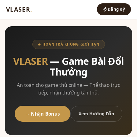
VLASER
.
Đăng Ký
🔥 HOÀN TRẢ KHÔNG GIỚI HẠN
VLASER
— Game Bài Đổi
Thưởng
An toàn cho game thủ online — Thể thao trực
tiếp, nhận thưởng tân thủ.
→ Nhận Bonus
Xem Hướng Dẫn