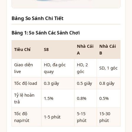
Bảng So Sánh Chi Tiết
Bảng 1: So Sánh Các Sảnh Chơi
Nhà Cái
Nhà Cái
Tiêu Chí
S8
A
B
Giao diện
HD, đa góc
HD, 2
SD, 1 góc
live
quay
góc
Tốc độ load
0.3 giây
0.5 giây
0.8 giây
Tỷ lệ hoàn
1.5%
0.8%
0.5%
trả
Tốc độ
5-15
15-30
1-5 phút
nạp/rút
phút
phút