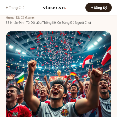
vlaser.vn
.
Trang Chủ
Đăng Ký
Home
›
Tất Cả Game
›
S8 Nhận Định Từ Dữ Liệu Thống Kê: Có Đáng Để Người Chơi