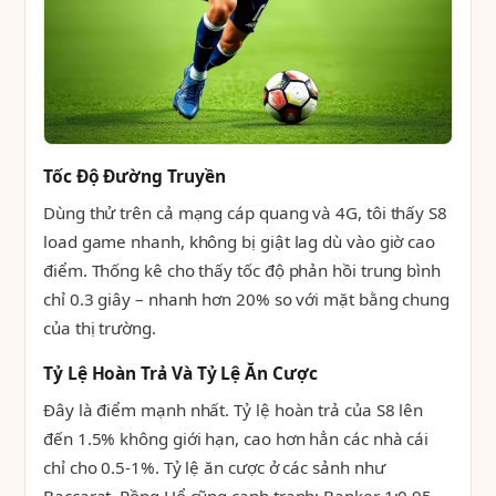
Tốc Độ Đường Truyền
Dùng thử trên cả mạng cáp quang và 4G, tôi thấy S8
load game nhanh, không bị giật lag dù vào giờ cao
điểm. Thống kê cho thấy tốc độ phản hồi trung bình
chỉ 0.3 giây – nhanh hơn 20% so với mặt bằng chung
của thị trường.
Tỷ Lệ Hoàn Trả Và Tỷ Lệ Ăn Cược
Đây là điểm mạnh nhất. Tỷ lệ hoàn trả của S8 lên
đến 1.5% không giới hạn, cao hơn hẳn các nhà cái
chỉ cho 0.5-1%. Tỷ lệ ăn cược ở các sảnh như