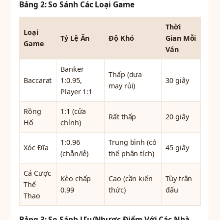
Bảng 2: So Sánh Các Loại Game
Thời
Loại
Tỷ Lệ Ăn
Độ Khó
Gian Mỗi
Game
Ván
Banker
Thấp (dựa
Baccarat
1:0.95,
30 giây
may rủi)
Player 1:1
Rồng
1:1 (cửa
Rất thấp
20 giây
Hổ
chính)
1:0.96
Trung bình (có
Xóc Đĩa
45 giây
(chẵn/lẻ)
thể phân tích)
Cá Cược
Kèo chấp
Cao (cần kiến
Tùy trận
Thể
0.99
thức)
đấu
Thao
Bảng 3: So Sánh Ưu/Nhược Điểm Với Các Nhà