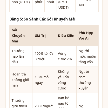
hóa (USDT)
phút
phút
(0.5-1
hạn
USDT)
Bảng 5: So Sánh Các Gói Khuyến Mãi
Gói
Phù Hợp
Khuyến
Giá Trị
Điều Kiện
Với Ai
Mãi
Thưởng
Người
100% tối đa
Vòng
nạp lần
mới, muốn
3 triệu
cược 20x
đầu
tăng vốn
Không
Người
Hoàn trả
1.5% mỗi
yêu cầu
chơi
không giới
ngày
vòng
thường
hạn
cược
xuyên
Bạn bè
Thưởng
nạp tối
giới thiệu
200K/người
Ng