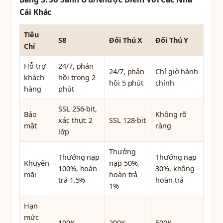
Cái Khác
Tiêu
S8
Đối Thủ X
Đối Thủ Y
Chí
Hỗ trợ
24/7, phản
24/7, phản
Chỉ giờ hành
khách
hồi trong 2
hồi 5 phút
chính
hàng
phút
SSL 256-bit,
Bảo
Không rõ
xác thực 2
SSL 128-bit
mật
ràng
lớp
Thưởng
Thưởng nạp
Thưởng nạp
Khuyến
nạp 50%,
100%, hoàn
30%, không
mãi
hoàn trả
trả 1.5%
hoàn trả
1%
Hạn
mức
100K
200K
500K