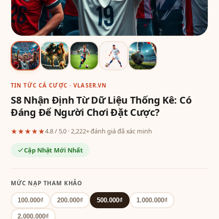
TIN TỨC CÁ CƯỢC · VLASER.VN
S8 Nhận Định Từ Dữ Liệu Thống Kê: Có
Đáng Để Người Chơi Đặt Cược?
★★★★★
4.8 / 5.0 · 2,222+ đánh giá đã xác minh
Cập Nhật Mới Nhất
MỨC NẠP THAM KHẢO
100.000₫
200.000₫
500.000₫
1.000.000₫
2.000.000₫