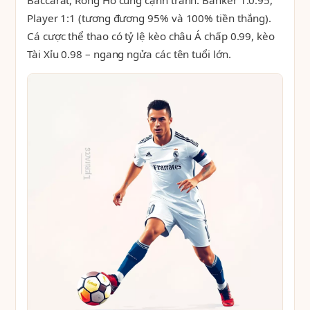
Baccarat, Rồng Hổ cũng cạnh tranh: Banker 1:0.95,
Player 1:1 (tương đương 95% và 100% tiền thắng).
Cá cược thể thao có tỷ lệ kèo châu Á chấp 0.99, kèo
Tài Xỉu 0.98 – ngang ngửa các tên tuổi lớn.