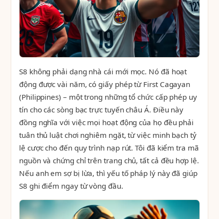
S8 không phải dạng nhà cái mới mọc. Nó đã hoạt
động được vài năm, có giấy phép từ First Cagayan
(Philippines) – một trong những tổ chức cấp phép uy
tín cho các sòng bạc trực tuyến châu Á. Điều này
đồng nghĩa với việc mọi hoạt động của họ đều phải
tuân thủ luật chơi nghiêm ngặt, từ việc minh bạch tỷ
lệ cược cho đến quy trình nạp rút. Tôi đã kiểm tra mã
nguồn và chứng chỉ trên trang chủ, tất cả đều hợp lệ.
Nếu anh em sợ bị lừa, thì yếu tố pháp lý này đã giúp
S8 ghi điểm ngay từ vòng đầu.