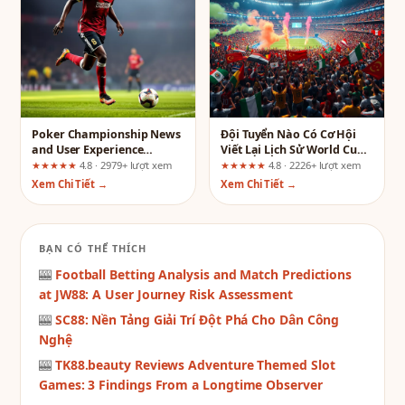
Poker Championship News
Đội Tuyển Nào Có Cơ Hội
and User Experience
Viết Lại Lịch Sử World Cup
Review on lc88ka.com
2026?
★★★★★
4.8 · 2979+ lượt xem
★★★★★
4.8 · 2226+ lượt xem
Xem Chi Tiết →
Xem Chi Tiết →
BẠN CÓ THỂ THÍCH
🎰
Football Betting Analysis and Match Predictions
at JW88: A User Journey Risk Assessment
🎰
SC88: Nền Tảng Giải Trí Đột Phá Cho Dân Công
Nghệ
🎰
TK88.beauty Reviews Adventure Themed Slot
Games: 3 Findings From a Longtime Observer