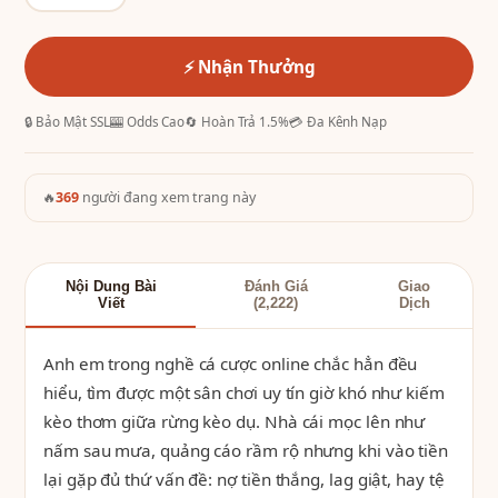
⚡ Nhận Thưởng
🔒 Bảo Mật SSL
🎰 Odds Cao
🔄 Hoàn Trả 1.5%
💳 Đa Kênh Nạp
🔥
369
người đang xem trang này
Nội Dung Bài
Đánh Giá
Giao
Viết
(2,222)
Dịch
Anh em trong nghề cá cược online chắc hẳn đều
hiểu, tìm được một sân chơi uy tín giờ khó như kiếm
kèo thơm giữa rừng kèo dụ. Nhà cái mọc lên như
nấm sau mưa, quảng cáo rầm rộ nhưng khi vào tiền
lại gặp đủ thứ vấn đề: nợ tiền thắng, lag giật, hay tệ