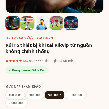
TIN TỨC CÁ CƯỢC · VLASER.VN
Rủi ro thiết bị khi tải Rikvip từ nguồn
không chính thống
★★★★★
4.8 / 5.0 · 2,567+ đánh giá đã xác minh
Đang Live — Odds Cao
MỨC NẠP THAM KHẢO
100.000₫
200.000₫
500.000₫
1.000.000₫
2.000.000₫