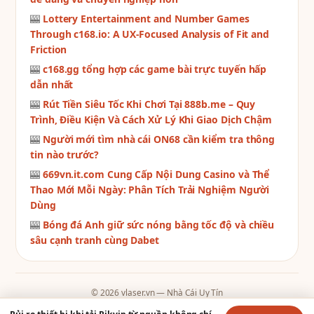
🎰
Lottery Entertainment and Number Games
Through c168.io: A UX-Focused Analysis of Fit and
Friction
🎰
c168.gg tổng hợp các game bài trực tuyến hấp
dẫn nhất
🎰
Rút Tiền Siêu Tốc Khi Chơi Tại 888b.me – Quy
Trình, Điều Kiện Và Cách Xử Lý Khi Giao Dịch Chậm
🎰
Người mới tìm nhà cái ON68 cần kiểm tra thông
tin nào trước?
🎰
669vn.it.com Cung Cấp Nội Dung Casino và Thể
Thao Mới Mỗi Ngày: Phân Tích Trải Nghiệm Người
Dùng
🎰
Bóng đá Anh giữ sức nóng bằng tốc độ và chiều
sâu cạnh tranh cùng Dabet
© 2026 vlaser.vn — Nhà Cái Uy Tín
Contact
·
Chính Sách Giao Dịch
·
Chính Sách Hoàn Trả
·
Chính Sách Bảo