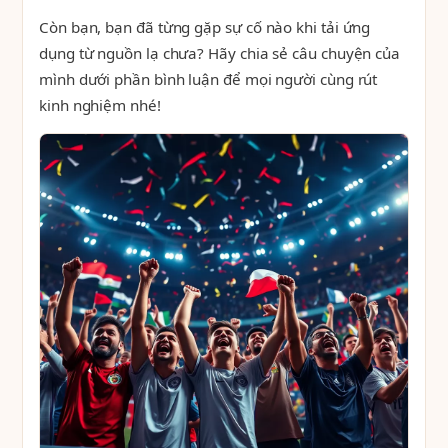
Còn bạn, bạn đã từng gặp sự cố nào khi tải ứng
dụng từ nguồn lạ chưa? Hãy chia sẻ câu chuyện của
mình dưới phần bình luận để mọi người cùng rút
kinh nghiệm nhé!