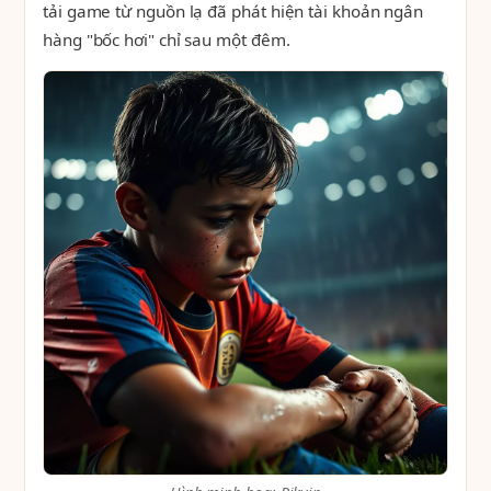
tải game từ nguồn lạ đã phát hiện tài khoản ngân
hàng "bốc hơi" chỉ sau một đêm.