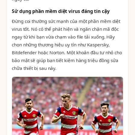
Sử dụng phần mềm diệt virus đáng tin cậy
Đừng coi thường sức mạnh của một phần mềm diệt
virus tốt. Nó có thể phát hiện và ngăn chặn mã độc
ngay từ khi bạn vừa chạm vào file tải xuống. Hãy
chọn những thương hiệu uy tín như Kaspersky,
Bitdefender hoặc Norton. Một khoản đầu tư nhỏ cho
bảo mật sẽ giúp bạn tiết kiệm hàng triệu đồng sửa
chữa thiết bị sau này.