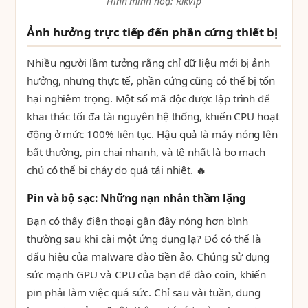
Hình minh hoạ: Rikvip
Ảnh hưởng trực tiếp đến phần cứng thiết bị
Nhiều người lầm tưởng rằng chỉ dữ liệu mới bị ảnh
hưởng, nhưng thực tế, phần cứng cũng có thể bị tổn
hại nghiêm trọng. Một số mã độc được lập trình để
khai thác tối đa tài nguyên hệ thống, khiến CPU hoạt
động ở mức 100% liên tục. Hậu quả là máy nóng lên
bất thường, pin chai nhanh, và tệ nhất là bo mạch
chủ có thể bị cháy do quá tải nhiệt. 🔥
Pin và bộ sạc: Những nạn nhân thầm lặng
Bạn có thấy điện thoại gần đây nóng hơn bình
thường sau khi cài một ứng dụng lạ? Đó có thể là
dấu hiệu của malware đào tiền ảo. Chúng sử dụng
sức mạnh GPU và CPU của bạn để đào coin, khiến
pin phải làm việc quá sức. Chỉ sau vài tuần, dung