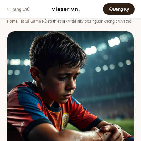
vlaser.vn
.
Trang Chủ
Đăng Ký
Home
›
Tất Cả Game
›
Rủi ro thiết bị khi tải Rikvip từ nguồn không chính thố