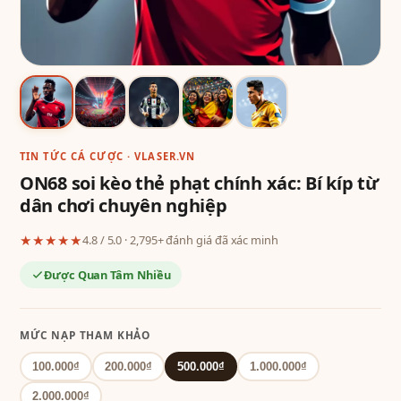
TIN TỨC CÁ CƯỢC · VLASER.VN
ON68 soi kèo thẻ phạt chính xác: Bí kíp từ
dân chơi chuyên nghiệp
★★★★★
4.8 / 5.0 · 2,795+ đánh giá đã xác minh
Được Quan Tâm Nhiều
MỨC NẠP THAM KHẢO
100.000₫
200.000₫
500.000₫
1.000.000₫
2.000.000₫