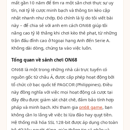
mất gần 10 năm để tìm ra một sân chơi thực sự uy
tín, nơi tỷ lệ cược minh bạch và thông tin kèo cập
nhật nhanh như chớp. Đó chính là lý do tôi viết bài
này – để chia sẻ với anh em cách ON68 giúp tôi
nâng cao tỷ lệ thắng khi chơi kèo thẻ phạt, từ những
trận đấu đỉnh cao ở Ngoại hạng Anh đến Serie A.
Không dài dòng, chúng ta vào việc luôn.
Tổng quan về sảnh chơi ON68
ON68 là một trong những nhà cái trực tuyến có
nguồn gốc từ châu Á, được cấp phép hoạt động bởi
tổ chức cờ bạc quốc tế PAGCOR (Philippines). Điều
này đồng nghĩa với việc mọi hoạt động cá cược tại
đây đều được giám sát chặt chẽ, đảm bảo tính hợp
pháp và minh bạch. Khi tham gia
on68 game
, bạn
không cần lo lắng về việc bị lừa đảo hay quỵt tiền.
Hệ thống mã hóa SSL 128-bit được áp dụng cho toàn
bộ dữ liệu người dùng, giúp thông tin cá nhân và