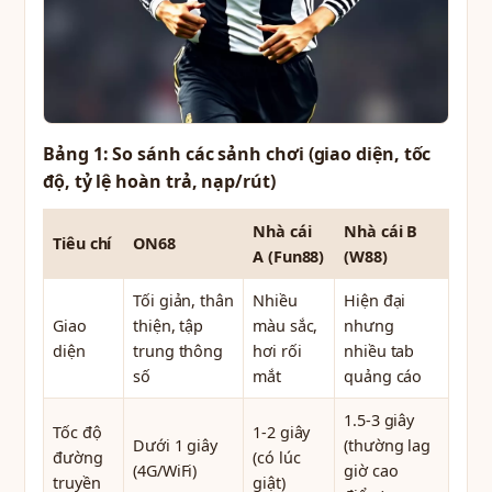
Bảng 1: So sánh các sảnh chơi (giao diện, tốc
độ, tỷ lệ hoàn trả, nạp/rút)
Nhà cái
Nhà cái B
Tiêu chí
ON68
A (Fun88)
(W88)
Tối giản, thân
Nhiều
Hiện đại
Giao
thiện, tập
màu sắc,
nhưng
diện
trung thông
hơi rối
nhiều tab
số
mắt
quảng cáo
1.5-3 giây
Tốc độ
1-2 giây
Dưới 1 giây
(thường lag
đường
(có lúc
(4G/WiFi)
giờ cao
truyền
giật)