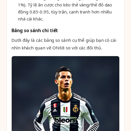
1%). Tỷ lệ ăn cược cho kèo thẻ vàng/thẻ đỏ dao
động 0.85-0.95, tùy trận, cạnh tranh hơn nhiều
nhà cái khác.
Bảng so sánh chi tiết
Dưới đây là các bảng so sánh cụ thể giúp bạn có cái
nhìn khách quan về ON68 so với các đối thủ.