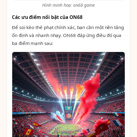
Hình minh hoạ: on68 game
Các ưu điểm nổi bật của ON68
Để soi kèo thẻ phạt chính xác, bạn cần một nền tảng
ổn định và nhanh nhạy. ON68 đáp ứng điều đó qua
ba điểm mạnh sau: