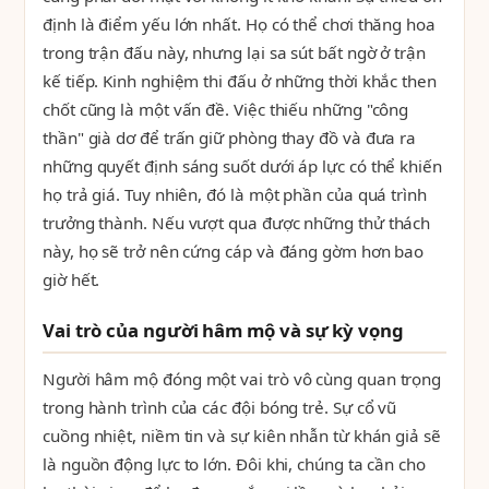
định là điểm yếu lớn nhất. Họ có thể chơi thăng hoa
trong trận đấu này, nhưng lại sa sút bất ngờ ở trận
kế tiếp. Kinh nghiệm thi đấu ở những thời khắc then
chốt cũng là một vấn đề. Việc thiếu những "công
thần" già dơ để trấn giữ phòng thay đồ và đưa ra
những quyết định sáng suốt dưới áp lực có thể khiến
họ trả giá. Tuy nhiên, đó là một phần của quá trình
trưởng thành. Nếu vượt qua được những thử thách
này, họ sẽ trở nên cứng cáp và đáng gờm hơn bao
giờ hết.
Vai trò của người hâm mộ và sự kỳ vọng
Người hâm mộ đóng một vai trò vô cùng quan trọng
trong hành trình của các đội bóng trẻ. Sự cổ vũ
cuồng nhiệt, niềm tin và sự kiên nhẫn từ khán giả sẽ
là nguồn động lực to lớn. Đôi khi, chúng ta cần cho