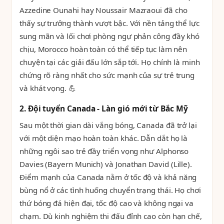
Azzedine Ounahi hay Noussair Mazraoui đã cho
thấy sự trưởng thành vượt bậc. Với nền tảng thể lực
sung mãn và lối chơi phòng ngự phản công đầy khó
chịu, Morocco hoàn toàn có thể tiếp tục làm nên
chuyện tại các giải đấu lớn sắp tới. Họ chính là minh
chứng rõ ràng nhất cho sức mạnh của sự trẻ trung
và khát vọng. 💪
2. Đội tuyển Canada - Làn gió mới từ Bắc Mỹ
Sau một thời gian dài vắng bóng, Canada đã trở lại
với một diện mạo hoàn toàn khác. Dẫn dắt họ là
những ngôi sao trẻ đầy triển vọng như Alphonso
Davies (Bayern Munich) và Jonathan David (Lille).
Điểm mạnh của Canada nằm ở tốc độ và khả năng
bùng nổ ở các tình huống chuyển trạng thái. Họ chơi
thứ bóng đá hiện đại, tốc độ cao và không ngại va
chạm. Dù kinh nghiệm thi đấu đỉnh cao còn hạn chế,