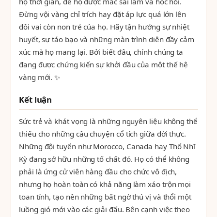
họ thời gian, để họ được mắc sai lầm và học hỏi.
Đừng vội vàng chỉ trích hay đặt áp lực quá lớn lên
đôi vai còn non trẻ của họ. Hãy tận hưởng sự nhiệt
huyết, sự táo bạo và những màn trình diễn đầy cảm
xúc mà họ mang lại. Bởi biết đâu, chính chúng ta
đang được chứng kiến sự khởi đầu của một thế hệ
vàng mới. ✨
Kết luận
Sức trẻ và khát vọng là những nguyên liệu không thể
thiếu cho những câu chuyện cổ tích giữa đời thực.
Những đội tuyển như Morocco, Canada hay Thổ Nhĩ
Kỳ đang sở hữu những tố chất đó. Họ có thể không
phải là ứng cử viên hàng đầu cho chức vô địch,
nhưng họ hoàn toàn có khả năng làm xáo trộn mọi
toan tính, tạo nên những bất ngờ thú vị và thổi một
luồng gió mới vào các giải đấu. Bên cạnh việc theo