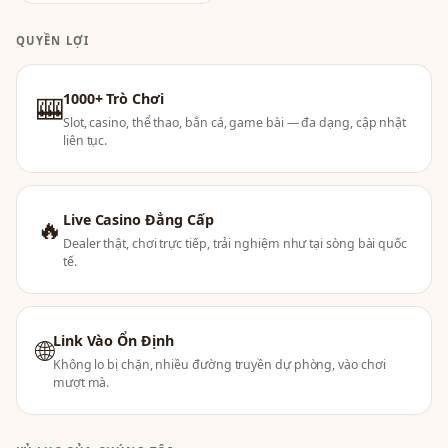
QUYỀN LỢI
1000+ Trò Chơi
🎰
Slot, casino, thể thao, bắn cá, game bài — đa dạng, cập nhật
liên tục.
Live Casino Đẳng Cấp
🔥
Dealer thật, chơi trực tiếp, trải nghiệm như tại sòng bài quốc
tế.
Link Vào Ổn Định
🌐
Không lo bị chặn, nhiều đường truyền dự phòng, vào chơi
mượt mà.